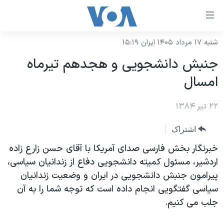
ینکهای
ابل
سترسی
شنبه ۱۷ مرداد ۱۴۰۵ ایران ۱۵:۱۹
خانه
هش
جنبش دانشجويی و هجدهم تيرماه
نسخه سبک وب‌سایت
ه
امسال
حتوای
موضوع ها
صلی
۲۲ تیر ۱۳۸۴
برنامه های تلویزیونی
ایران
هش
جدول برنامه ها
ه
آمریکا
اشتراک
فحه
صفحه‌های ویژه
جهان
خبرنگار بخش فارسی صدای آمريکا با آقای حسن زارع زاده
صلی
فرکانس‌های صدای آمریکا
اردشير، مسئول کميته دانشجويی دفاع از زندانيان سياسی،
ورزشی
جام جهانی ۲۰۲۶
هش
پيرامون جنبش دانشجويی در ايران و وضعيت زندانيان
پخش رادیویی
ه
گزیده‌ها
عملیات خشم حماسی
سياسی گفتگويی انجام داده است که توجه شما را به آن
ستجو
۲۵۰سالگی آمریکا
ویژه برنامه‌ها
جلب می کنيم.
یادگیری زبان انگلیسی
ویدیوها
بایگانی برنامه‌های تلویزیونی