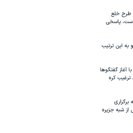
 طرح خلع
 است، پاسخی
واهد گشت و به اين ترتيب
 آغاز گفتگوها
ترغيب کره
برگزاری
 از شبه جزيره