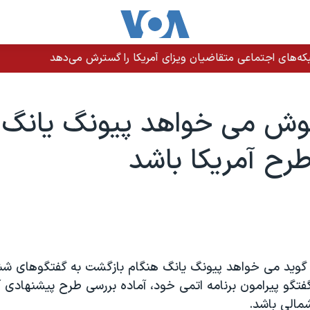
دازی نیروهای امنیتی در دشتیاری؛ روایت‌های متفاوت از جزئیات حادث
وش می خواهد پيونگ يانگ آ
رح آمريکا باشد
ويد می خواهد پيونگ يانگ هنگام بازگشت به گفتگوهای شش
فتگو پيرامون برنامه اتمی خود، آماده بررسی طرح پيشنهادی آم
مالی باشد.