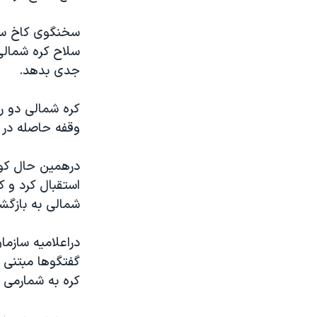
مستندها
فرهنگ و زندگی
حقوق شهروندی
انتخابات ریاست جمهوری آمریکا ۲۰۲۴
سخنگوی کاخ سفي
سلاح کره شمالی
اقتصادی
حمله جمهوری اسلامی به اسرائیل
جدی بدهد.
رمز مهسا
علم و فناوری
اسرائیل در جنگ
ورزش زنان در ایران
وقفه حاصله در گ
گالری عکس
اعتراضات زن، زندگی، آزادی
آرشیو پخش زنده
مجموعه مستندهای دادخواهی
درهمين حال کوفی
تریبونال مردمی آبان ۹۸
استقبال کرد و 
شمالی به بازگش
دادگاه حمید نوری
چهل سال گروگان‌گیری
دراعلاميه سازما
قانون شفافیت دارائی کادر رهبری ایران
گفتگوها مبتنی ب
کره به شمارمی ر
اعتراضات مردمی آبان ۹۸
اسرائیل در جنگ