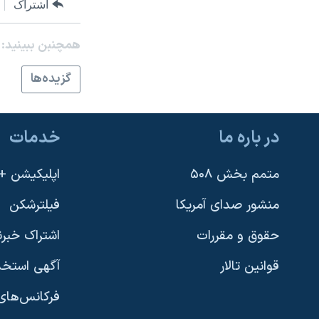
اشتراک
نرگس محمدی برنده جایزه نوبل صلح
همایش محافظه‌کاران آمریکا «سی‌پک»
همچنبن ببینید:
صفحه‌های ویژه
گزيده‌ها
سفر پرزیدنت ترامپ به چین
در باره ما
خدمات
متمم بخش ۵۰۸
اپلیکیشن +VOA
منشور صدای آمریکا
فیلترشکن
حقوق و مقررات
اشتراک خبرن
قوانین تالار
آگهی استخد
فرکانس‌های 