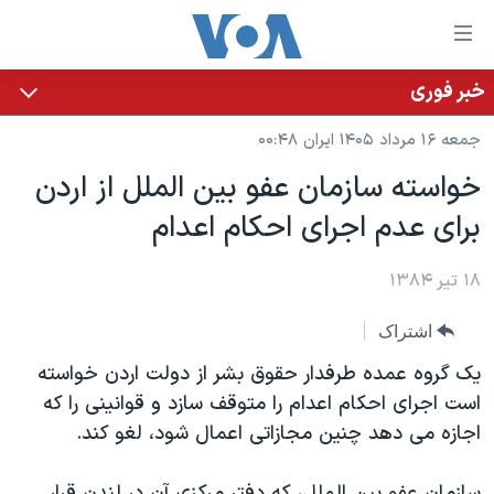
ینکهای
ابل
سترسی
خبر فوری
خانه
هش
جمعه ۱۶ مرداد ۱۴۰۵ ایران ۰۰:۴۸
نسخه سبک وب‌سایت
ه
خواسته سازمان عفو بين الملل از اردن
حتوای
موضوع ها
برای عدم اجرای احکام اعدام
صلی
برنامه های تلویزیونی
ایران
هش
جدول برنامه ها
ه
۱۸ تیر ۱۳۸۴
آمریکا
فحه
صفحه‌های ویژه
جهان
اشتراک
صلی
فرکانس‌های صدای آمریکا
ورزشی
جام جهانی ۲۰۲۶
هش
يک گروه عمده طرفدار حقوق بشر از دولت اردن خواسته
پخش رادیویی
ه
گزیده‌ها
عملیات خشم حماسی
است اجرای احکام اعدام را متوقف سازد و قوانينی را که
ستجو
اجازه می دهد چنين مجازاتی اعمال شود، لغو کند.
۲۵۰سالگی آمریکا
ویژه برنامه‌ها
یادگیری زبان انگلیسی
ویدیوها
بایگانی برنامه‌های تلویزیونی
سازمان عفو بين الملل، که دفتر مرکزی آن در لندن قرار