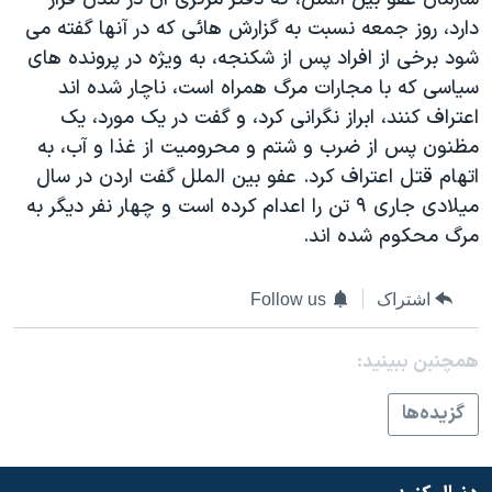
دنبال کنید
مستندها
فرهنگ و زندگی
دارد، روز جمعه نسبت به گزارش هائی که در آنها گفته می
شود برخی از افراد پس از شکنجه، به ويژه در پرونده های
حقوق شهروندی
انتخابات ریاست جمهوری آمریکا ۲۰۲۴
سياسی که با مجارات مرگ همراه است، ناچار شده اند
اقتصادی
حمله جمهوری اسلامی به اسرائیل
اعتراف کنند، ابراز نگرانی کرد، و گفت در يک مورد، يک
رمز مهسا
علم و فناوری
مظنون پس از ضرب و شتم و محروميت از غذا و آب، به
زبانهای مختلف
اتهام قتل اعتراف کرد. عفو بين الملل گفت اردن در سال
اسرائیل در جنگ
ورزش زنان در ایران
ميلادی جاری ۹ تن را اعدام کرده است و چهار نفر ديگر به
گالری عکس
اعتراضات زن، زندگی، آزادی
مرگ محکوم شده اند.
آرشیو پخش زنده
مجموعه مستندهای دادخواهی
تریبونال مردمی آبان ۹۸
اشتراک
Follow us
دادگاه حمید نوری
همچنبن ببینید:
چهل سال گروگان‌گیری
گزيده‌ها
قانون شفافیت دارائی کادر رهبری ایران
اعتراضات مردمی آبان ۹۸