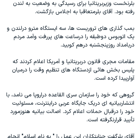
بلرنخست وزيربريتانيا برای رسيدگی به وضعيت به لندن
دنبال کنید
مستندها
فرهنگ و زندگی
رفته بود. آقای بلرمتعاقبا به اجلاس بازگشت.
حقوق شهروندی
انتخابات ریاست جمهوری آمریکا ۲۰۲۴
بمب گذاری های تروريست ها، سه ايستگاه مترو درلندن و
اقتصادی
حمله جمهوری اسلامی به اسرائیل
يک اتوبوس دوطبقه را درساعت های پررفت وآمد مردم
رمز مهسا
علم و فناوری
دربامداد روزپنجشنبه درهم کوبيد.
زبانهای مختلف
اسرائیل در جنگ
ورزش زنان در ایران
مقامات مجری قانون دربريتانيا و آمريکا اعلام کردند که
گالری عکس
اعتراضات زن، زندگی، آزادی
پليس بخش هائی ازدستگاه های تنظيم وقت را درميان
آرشیو پخش زنده
مجموعه مستندهای دادخواهی
آوارپيدا کرده است.
تریبونال مردمی آبان ۹۸
گروهی که خود را سازمان سری القاعده دراروپا می نامد، با
دادگاه حمید نوری
انتشاربيانيه ای دريک جايگاه عربی دراينترنت، مسئوليت
چهل سال گروگان‌گیری
خود را درقبال حملات اعلام کرد. اصالت بيانيه هنوزمورد
قانون شفافیت دارائی کادر رهبری ایران
تأييد قرارنگرفته است.
اعتراضات مردمی آبان ۹۸
آقای بلرگفت جنايتکاران اين عمل را " به نام اسلام" انجام