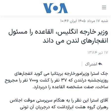
ینکهای
ابل
سترسی
شنبه ۱۷ مرداد ۱۴۰۵ ایران ۱۰:۴۶
خانه
هش
وزير خارجه انگليس، القاعده را مسئول
نسخه سبک وب‌سایت
ه
انفجارهای لندن می داند
حتوای
موضوع ها
صلی
۱۷ تیر ۱۳۸۴
برنامه های تلویزیونی
ایران
هش
جدول برنامه ها
ه
آمریکا
اشتراک
فحه
صفحه‌های ویژه
جهان
جک استرا وزيرامورخارجه بريتانيا می گويد انفجارهای
صلی
فرکانس‌های صدای آمریکا
روزپنجشنبه درلندن که ۳۷ نفر را کشت و۷۰۰ نفر را مجروح
ورزشی
جام جهانی ۲۰۲۶
هش
ساخت، صفت مشخصه القاعده را دربردارد.
پخش رادیویی
ه
گزیده‌ها
عملیات خشم حماسی
ستجو
۲۵۰سالگی آمریکا
ویژه برنامه‌ها
آقای استرا اين نظر را به هنگام سرپرستی موقت اجلاس
یادگیری زبان انگلیسی
رهبران گروه هشت ابرازداشت که درجريان آن تونی
ویدیوها
بایگانی برنامه‌های تلویزیونی