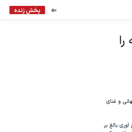
پخش زنده
را
انی و غنای
آوری بالغ بر