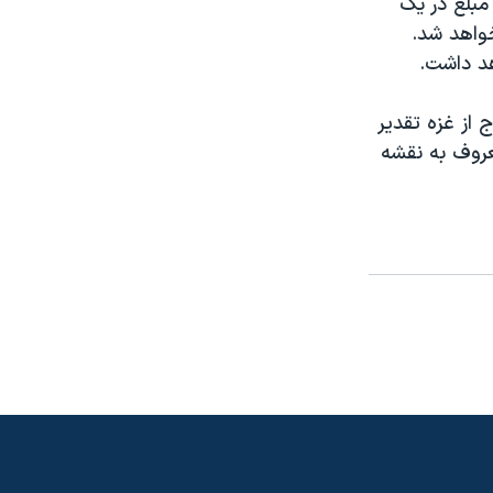
مبلغ در يک
واهد شد.
هد داشت.
 از غزه تقدير
عروف به نقشه