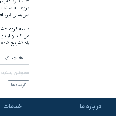
۳ ميليارد دلا
مستندها
فرهنگ و زندگی
دروه سه ساله ب
حقوق شهروندی
انتخابات ریاست جمهوری آمریکا ۲۰۲۴
سرپرستی اين اق
اقتصادی
حمله جمهوری اسلامی به اسرائیل
بيانيه گروه هشت
رمز مهسا
علم و فناوری
می کند و از دو
اسرائیل در جنگ
ورزش زنان در ایران
راه تشريح شده ا
گالری عکس
اعتراضات زن، زندگی، آزادی
آرشیو پخش زنده
مجموعه مستندهای دادخواهی
اشتراک
تریبونال مردمی آبان ۹۸
همچنبن ببینید:
دادگاه حمید نوری
گزيده‌ها
چهل سال گروگان‌گیری
قانون شفافیت دارائی کادر رهبری ایران
اعتراضات مردمی آبان ۹۸
در باره ما
خدمات
اسرائیل در جنگ