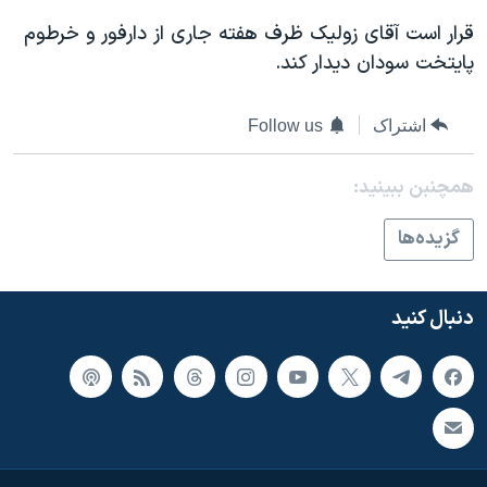
اسرائیل در جنگ
قرار است آقای زوليک ظرف هفته جاری از دارفور و خرطوم
نرگس محمدی برنده جایزه نوبل صلح
پايتخت سودان ديدار کند.
همایش محافظه‌کاران آمریکا «سی‌پک»
صفحه‌های ویژه
اشتراک
Follow us
سفر پرزیدنت ترامپ به چین
همچنبن ببینید:
گزيده‌ها
دنبال کنید