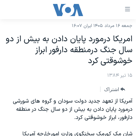
ینکهای
ابل
سترسی
جمعه ۱۶ مرداد ۱۴۰۵ ایران ۱۶:۰۷
خانه
هش
امريکا درمورد پايان دادن به بيش از دو
نسخه سبک وب‌سایت
ه
سال جنگ درمنطقه دارفور ابراز
حتوای
موضوع ها
خوشوقتی کرد
صلی
برنامه های تلویزیونی
ایران
هش
۱۵ تیر ۱۳۸۴
جدول برنامه ها
ه
آمریکا
فحه
صفحه‌های ویژه
جهان
اشتراک
صلی
فرکانس‌های صدای آمریکا
ورزشی
جام جهانی ۲۰۲۶
آمريکا از تعهد جديد دولت سودان و گروه های شورشی
هش
پخش رادیویی
درمورد پايان دادن به بيش از دو سال جنگ در منطقه
ه
گزیده‌ها
عملیات خشم حماسی
دارفور، ابراز خوشوقتی کرد.
ستجو
۲۵۰سالگی آمریکا
ویژه برنامه‌ها
یادگیری زبان انگلیسی
ویدیوها
بایگانی برنامه‌های تلویزیونی
شان مک کورمک سخنگوی وزارت امورخارجه آمريکا