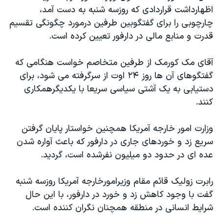
اظهارداشت قراردادی که روزسه شنبه به دست آمد،
دنبال کنید
مستندها
فرهنگ و زندگی
چارچوبی را برای گفتگوبين طرفين درمورد چگونگی تقسيم
حقوق شهروندی
انتخابات ریاست جمهوری آمریکا ۲۰۲۴
قدرت و منابع مالی در دارفور تعيين کرده است.
اقتصادی
حمله جمهوری اسلامی به اسرائیل
آقای مک کورمک از طرفين متخاصم خواست هنگامی که
رمز مهسا
علم و فناوری
زبانهای مختلف
گفتگوهای آن ها روز ۲۴ اوت از سرگرفته می شود، برای
اسرائیل در جنگ
ورزش زنان در ایران
دستيابی به يک آشتی سياسی سريعا با يکديگرهمکاری
گالری عکس
اعتراضات زن، زندگی، آزادی
کنند.
آرشیو پخش زنده
مجموعه مستندهای دادخواهی
وزارت امور خارجه آمريکا همچنين خواستار پايان گرفتن
تریبونال مردمی آبان ۹۸
سريع زد و خوردهای جاری در دارفور که باعث آواره شدن
دادگاه حمید نوری
عده ای در حدود دو ميليون نفرشده است، گرديد.
چهل سال گروگان‌گیری
رابرت زوليک قائم مقام وزيرامورخارجه آمريکا روزسه شنبه
قانون شفافیت دارائی کادر رهبری ایران
گفت با وجود کاهش زد و خورد در دارفور، با اين حال
اعتراضات مردمی آبان ۹۸
شرايط انسانی در منطقه همچنان نگران کننده است.