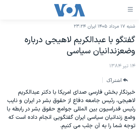
ینکهای
ابل
سترسی
شنبه ۱۷ مرداد ۱۴۰۵ ایران ۲۳:۲۴
خانه
هش
گفتگو با عبدالکريم لاهيجی درباره
نسخه سبک وب‌سایت
ه
وضعزندانيان سياسی
حتوای
موضوع ها
صلی
۱۴ تیر ۱۳۸۴
برنامه های تلویزیونی
ایران
هش
جدول برنامه ها
ه
آمریکا
اشتراک
فحه
صفحه‌های ویژه
جهان
خبرنگار بخش فارسی صدای امريکا با دکتر عبدالکريم
صلی
فرکانس‌های صدای آمریکا
لاهيجی، رئيس جامعه دفاع از حقوق بشر در ايران و نايب
ورزشی
جام جهانی ۲۰۲۶
هش
رئيس فدراسيون بين المللی جوامع حقوق بشر در رابطه با
پخش رادیویی
ه
گزیده‌ها
عملیات خشم حماسی
وضع زندانيان سياسی ايران گفتگويی انجام داده است که
ستجو
۲۵۰سالگی آمریکا
ویژه برنامه‌ها
توجه شما را به آن جلب می کنيم.
یادگیری زبان انگلیسی
ویدیوها
بایگانی برنامه‌های تلویزیونی