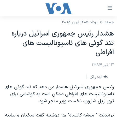
ینکهای
ابل
سترسی
جمعه ۱۶ مرداد ۱۴۰۵ ایران ۲۰:۱۸
خانه
هش
هشدار رئيس جمهوری اسرائيل درباره
نسخه سبک وب‌سایت
ه
تند گوئی های ناسيوناليست های
حتوای
موضوع ها
افراطی
صلی
برنامه های تلویزیونی
ایران
هش
۱۳ تیر ۱۳۸۴
جدول برنامه ها
ه
آمریکا
فحه
صفحه‌های ویژه
جهان
اشتراک
صلی
فرکانس‌های صدای آمریکا
ورزشی
جام جهانی ۲۰۲۶
رئيس جمهوری اسرائيل هشدار می دهد که تند گوئی های
هش
پخش رادیویی
ناسيوناليست های افراطی ممکن است به کوششی برای
ه
گزیده‌ها
عملیات خشم حماسی
ترور آريل شارون، نخست وزير منجر شود.
ستجو
۲۵۰سالگی آمریکا
ویژه برنامه‌ها
یادگیری زبان انگلیسی
ویدیوها
بایگانی برنامه‌های تلویزیونی
پرزيدنت " موشه کاتساو" روز دوشنبه گفت سخنان و بيانيه