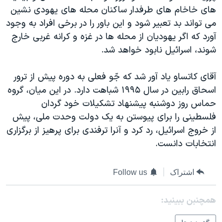
های خاخام های طرفدار ساکنان محله های يهودی نشين
دنبال کنید
مستندها
فرهنگ و زندگی
می تواند بد تعبير شود و اين باور را در برخی افراد به وجود
حقوق شهروندی
انتخابات ریاست جمهوری آمریکا ۲۰۲۴
آورد که اگر يهوديان از محله ها در غزه و کرانه غربی خارج
اقتصادی
حمله جمهوری اسلامی به اسرائیل
شوند، اسرائيل نابود خواهد شد.
رمز مهسا
علم و فناوری
زبانهای مختلف
آقای کاتساو ياد آور شد که جّو فعلی به دوره پيش از ترور
اسرائیل در جنگ
ورزش زنان در ایران
اسحاق رابين در سال ١٩٩۵ شباهت دارد. در اين ميان، گروه
گالری عکس
اعتراضات زن، زندگی، آزادی
حماس روز دوشنبه پيشنهاد تشکيلات خود گردان
فلسطينی را برای پيوستن به يک دولت وحدت ملی، پيش
آرشیو پخش زنده
مجموعه مستندهای دادخواهی
از خروج اسرائيل، رد کرد و آنرا ترفندی برای پرهيز از برگزاری
تریبونال مردمی آبان ۹۸
انتخابات دانست.
دادگاه حمید نوری
چهل سال گروگان‌گیری
اشتراک
Follow us
قانون شفافیت دارائی کادر رهبری ایران
همچنبن ببینید:
اعتراضات مردمی آبان ۹۸