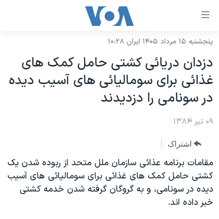
ینکهای
ابل
سترسی
پنجشنبه ۱۵ مرداد ۱۴۰۵ ایران ۱۰:۲۸
خانه
هش
دزدان دريائی کشتی حامل کمک های
نسخه سبک وب‌سایت
ه
غذائی برای سوماليائی های آسيب ديده
حتوای
موضوع ها
در سونامی را دزديدند
صلی
برنامه های تلویزیونی
ایران
هش
۰۹ تیر ۱۳۸۴
جدول برنامه ها
ه
آمریکا
فحه
صفحه‌های ویژه
جهان
اشتراک
صلی
فرکانس‌های صدای آمریکا
ورزشی
جام جهانی ۲۰۲۶
مقامات برنامه عذائی سازمان ملل متحد از ربوده شدن يک
هش
پخش رادیویی
کشتی حامل کمک های غذائی برای سوماليائی های آسيب
ه
گزیده‌ها
عملیات خشم حماسی
ديده در سونامی، و به گروگان گرفته شدن خدمه کشتی
ستجو
۲۵۰سالگی آمریکا
ویژه برنامه‌ها
یادگیری زبان انگلیسی
خبر داده اند.
ویدیوها
بایگانی برنامه‌های تلویزیونی