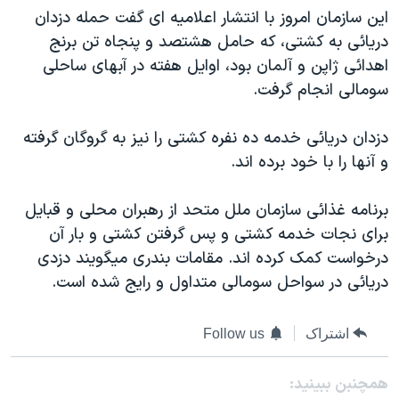
اين سازمان امروز با انتشار اعلاميه ای گفت حمله دزدان
دنبال کنید
مستندها
فرهنگ و زندگی
دريائی به کشتی، که حامل هشتصد و پنجاه تن برنج
حقوق شهروندی
انتخابات ریاست جمهوری آمریکا ۲۰۲۴
اهدائی ژاپن و آلمان بود، اوايل هفته در آبهای ساحلی
اقتصادی
حمله جمهوری اسلامی به اسرائیل
سومالی انجام گرفت.
رمز مهسا
علم و فناوری
زبانهای مختلف
دزدان دريائی خدمه ده نفره کشتی را نيز به گروگان گرفته
اسرائیل در جنگ
ورزش زنان در ایران
و آنها را با خود برده اند.
گالری عکس
اعتراضات زن، زندگی، آزادی
برنامه غذائی سازمان ملل متحد از رهبران محلی و قبايل
آرشیو پخش زنده
مجموعه مستندهای دادخواهی
برای نجات خدمه کشتی و پس گرفتن کشتی و بار آن
تریبونال مردمی آبان ۹۸
درخواست کمک کرده اند. مقامات بندری ميگويند دزدی
دادگاه حمید نوری
دريائی در سواحل سومالی متداول و رايج شده است.
چهل سال گروگان‌گیری
اشتراک
Follow us
قانون شفافیت دارائی کادر رهبری ایران
اعتراضات مردمی آبان ۹۸
همچنبن ببینید: