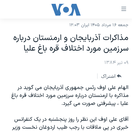
ینکهای
ابل
سترسی
جمعه ۱۶ مرداد ۱۴۰۵ ایران ۱۲:۰۳
خانه
هش
مذاکرات آذربايجان و ارمنستان درباره
نسخه سبک وب‌سایت
ه
سرزمين مورد اختلاف قره باغ عليا
حتوای
موضوع ها
صلی
۰۹ تیر ۱۳۸۴
برنامه های تلویزیونی
ایران
هش
جدول برنامه ها
ه
آمریکا
اشتراک
فحه
صفحه‌های ویژه
جهان
الهام علی اوف رئس جمهوری آذربايجان می گويد در
صلی
فرکانس‌های صدای آمریکا
مذاکره با ارمنستان درباره سرزمين مورد اختلاف قره باغ
ورزشی
جام جهانی ۲۰۲۶
هش
عليا ، پيشرفتی صورت می گيرد.
پخش رادیویی
ه
گزیده‌ها
عملیات خشم حماسی
ستجو
۲۵۰سالگی آمریکا
ویژه برنامه‌ها
آقای علی اوف اين نظر را روز پنجشنبه در يک کنفرانس
یادگیری زبان انگلیسی
خبری در پی ملاقات با رجب طيب اردوغان نخست وزير
ویدیوها
بایگانی برنامه‌های تلویزیونی