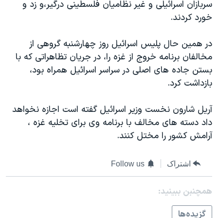
اسرائیل در جنگ
سربازان اسرائيلی و غير نظاميان فلسطينی درگير،و زد و
خورد کردند.
نرگس محمدی برنده جایزه نوبل صلح
همایش محافظه‌کاران آمریکا «سی‌پک»
در همين حال پليس اسرائيل روز چهارشنبه گروهی از
صفحه‌های ویژه
مخالفان برنامه خروج از غزه را، در جريان تظاهراتی که با
بستن جاده های اصلی در سراسر اسرائيل همراه بود،
سفر پرزیدنت ترامپ به چین
بازداشت کرد.
آريل شارون نخست وزير اسرائيل گفته است اجازه نخواهد
داد دسته های مخالف با برنامه وی برای تخليه غزه ،
آرامش کشور را مختل کنند.
اشتراک
Follow us
همچنبن ببینید:
گزيده‌ها