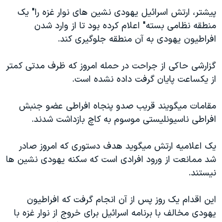
دنبال کنید
مستندها
فرهنگ و زندگی
پيشتر، ارتش اسرائيل يهودی نشين های نوار غزه را" يک
منطقه نظامی بسته" اعلام کرده بود تا از وارد شدن
حقوق شهروندی
انتخابات ریاست جمهوری آمریکا ۲۰۲۴
افراطيون يهودی به آن منطقه جلوگيری کند.
اقتصادی
حمله جمهوری اسلامی به اسرائیل
رمز مهسا
علم و فناوری
گزارشی حاکی از جراحت در حمله امروز که ظرف مدتی کمتر
زبانهای مختلف
از يکساعت پايان گرفت داده نشده است.
اسرائیل در جنگ
ورزش زنان در ایران
گالری عکس
اعتراضات زن، زندگی، آزادی
مقامات ميگويند قريب صدو پنجاه افراطی عضو جنبش
آرشیو پخش زنده
مجموعه مستندهای دادخواهی
افراطی ناسيونليستی موسوم به کاچ بازداشت شدند.
تریبونال مردمی آبان ۹۸
يک اعلاميه ارتش ميگويد هدف دستوری که امروز صادر
دادگاه حمید نوری
شد ممانعت از ورود افرادی است که سکنه يهودی نشين ها
چهل سال گروگان‌گیری
نيستند.
قانون شفافیت دارائی کادر رهبری ایران
اين اقدام يک روز پس از آن انجام گرفت که افراطيون
اعتراضات مردمی آبان ۹۸
يهودی مخالف با برنامه اسرائيل برای خروج از نوار غزه با