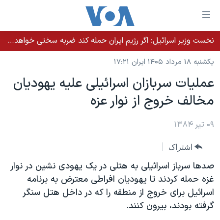
ینکهای
ابل
سترسی
نخست وزیر اسرائيل: اگر رژیم ایران حمله کند ضربه سختی خواهد خورد
خانه
هش
یکشنبه ۱۸ مرداد ۱۴۰۵ ایران ۱۷:۲۱
نسخه سبک وب‌سایت
ه
عمليات سربازان اسرائيلی عليه يهوديان
حتوای
موضوع ها
مخالف خروج از نوار عزه
صلی
برنامه های تلویزیونی
ایران
هش
جدول برنامه ها
ه
۰۹ تیر ۱۳۸۴
آمریکا
فحه
صفحه‌های ویژه
جهان
اشتراک
صلی
فرکانس‌های صدای آمریکا
ورزشی
جام جهانی ۲۰۲۶
هش
صدها سرباز اسرائيلی به هتلی در يک يهودی نشين در نوار
پخش رادیویی
ه
گزیده‌ها
عملیات خشم حماسی
غزه حمله کردند تا يهوديان افراطی معترض به برنامه
ستجو
اسرائيل برای خروج از منطقه را که در داخل هتل سنگر
۲۵۰سالگی آمریکا
ویژه برنامه‌ها
یادگیری زبان انگلیسی
گرفته بودند، بيرون کنند.
ویدیوها
بایگانی برنامه‌های تلویزیونی