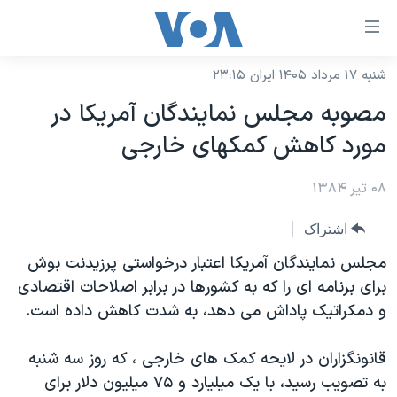
ینکهای
ابل
سترسی
شنبه ۱۷ مرداد ۱۴۰۵ ایران ۲۳:۱۵
خانه
هش
مصوبه مجلس نمايندگان آمريکا در
نسخه سبک وب‌سایت
ه
مورد کاهش کمکهای خارجی
حتوای
موضوع ها
صلی
۰۸ تیر ۱۳۸۴
برنامه های تلویزیونی
ایران
هش
جدول برنامه ها
ه
آمریکا
اشتراک
فحه
صفحه‌های ویژه
جهان
مجلس نمايندگان آمريکا اعتبار درخواستی پرزيدنت بوش
صلی
فرکانس‌های صدای آمریکا
برای برنامه ای را که به کشورها در برابر اصلاحات اقتصادی
ورزشی
جام جهانی ۲۰۲۶
هش
و دمکراتيک پاداش می دهد، به شدت کاهش داده است.
پخش رادیویی
ه
گزیده‌ها
عملیات خشم حماسی
ستجو
۲۵۰سالگی آمریکا
ویژه برنامه‌ها
قانونگزاران در لايحه کمک های خارجی ، که روز سه شنبه
یادگیری زبان انگلیسی
به تصويب رسيد، با يک ميليارد و ۷۵ ميليون دلار برای
ویدیوها
بایگانی برنامه‌های تلویزیونی