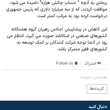
ريختن به آنچه " حساب چالش هزاره" ناميده می شود،
دنبال کنید
مستندها
فرهنگ و زندگی
موافقت کردند، که از سه ميليارد دلاری که رئيس جمهوری
حقوق شهروندی
انتخابات ریاست جمهوری آمریکا ۲۰۲۴
درخواست کرده بود به مراتب کمتر است.
اقتصادی
حمله جمهوری اسلامی به اسرائیل
اين کاهش در پيشاپيش اجلاس رهبران گروه هشتگانه
رمز مهسا
علم و فناوری
کشورهای صنعتی در اسکاتلند صورت می گيرد، انتظار می
زبانهای مختلف
اسرائیل در جنگ
ورزش زنان در ایران
رود در آنجا توجه شرکت کنندگان بر کمک توسعه به
کشورهای فقير متمرکز باشد.
گالری عکس
اعتراضات زن، زندگی، آزادی
آرشیو پخش زنده
مجموعه مستندهای دادخواهی
اشتراک
Follow us
تریبونال مردمی آبان ۹۸
دادگاه حمید نوری
همچنبن ببینید:
چهل سال گروگان‌گیری
گزيده‌ها
قانون شفافیت دارائی کادر رهبری ایران
اعتراضات مردمی آبان ۹۸
دنبال کنید