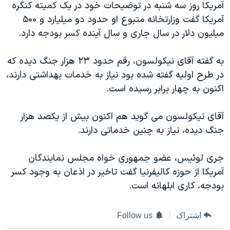
آمريکا روز سه شنبه در توضيحات خود در يک کميته کنگره
دنبال کنید
مستندها
فرهنگ و زندگی
آمريکا گفت وزارتخانه متبوع او حدود دو ميليارد و ۵۰۰
حقوق شهروندی
انتخابات ریاست جمهوری آمریکا ۲۰۲۴
ميليون دلار در سال جاری و سال آينده کسر بودجه دارد.
اقتصادی
حمله جمهوری اسلامی به اسرائیل
به گفته آقای نيکولسون، رقم حدود ۲۳ هزار جنگ ديده که
رمز مهسا
علم و فناوری
در طرح اوليه گفته شده بود نياز به خدمات بهداشتی دارند،
زبانهای مختلف
اسرائیل در جنگ
ورزش زنان در ایران
اکنون به چهار برابر رسيده است.
گالری عکس
اعتراضات زن، زندگی، آزادی
آقای نيکولسون می گويد هم اکنون بيش از يکصد هزار
آرشیو پخش زنده
مجموعه مستندهای دادخواهی
جنگ ديده، نياز به چنين خدماتی دارند.
تریبونال مردمی آبان ۹۸
جری لوئيس، عضو جمهوری خواه مجلس نمايندگان
دادگاه حمید نوری
آمريکا از حوزه کاليفرنيا گفت تاخير در اذعان به وجود کسر
چهل سال گروگان‌گیری
بودجه، کاری ابلهانه است.
قانون شفافیت دارائی کادر رهبری ایران
اعتراضات مردمی آبان ۹۸
اشتراک
Follow us