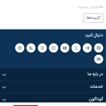
اسرائیل در جنگ
همچنبن ببینید:
نرگس محمدی برنده جایزه نوبل صلح
گزيده‌ها
همایش محافظه‌کاران آمریکا «سی‌پک»
صفحه‌های ویژه
دنبال کنید
سفر پرزیدنت ترامپ به چین
در باره ما
خدمات
گوناگون