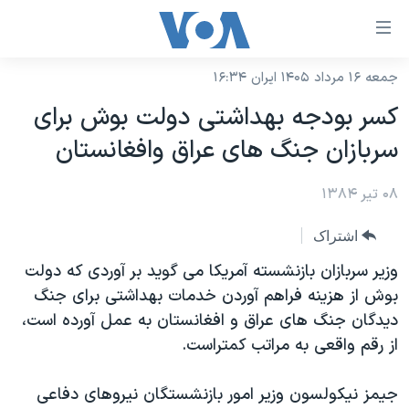
ینکهای
ابل
سترسی
جمعه ۱۶ مرداد ۱۴۰۵ ایران ۱۶:۳۴
خانه
هش
کسر بودجه بهداشتی دولت بوش برای
نسخه سبک وب‌سایت
ه
سربازان جنگ های عراق وافغانستان
حتوای
موضوع ها
صلی
۰۸ تیر ۱۳۸۴
برنامه های تلویزیونی
ایران
هش
جدول برنامه ها
ه
آمریکا
اشتراک
فحه
صفحه‌های ویژه
جهان
وزير سربازان بازنشسته آمريکا می گويد بر آوردی که دولت
صلی
فرکانس‌های صدای آمریکا
بوش از هزينه فراهم آوردن خدمات بهداشتی برای جنگ
ورزشی
جام جهانی ۲۰۲۶
هش
ديدگان جنگ های عراق و افغانستان به عمل آورده است،
پخش رادیویی
ه
گزیده‌ها
عملیات خشم حماسی
از رقم واقعی به مراتب کمتراست.
ستجو
۲۵۰سالگی آمریکا
ویژه برنامه‌ها
یادگیری زبان انگلیسی
جيمز نيکولسون وزير امور بازنشستگان نيروهای دفاعی
ویدیوها
بایگانی برنامه‌های تلویزیونی