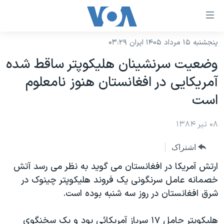
ینکهای
ابل
سترسی
پنجشنبه ۱۵ مرداد ۱۴۰۵ ایران ۰۳:۲۹
خانه
هش
وضعيت سرنشينان هليکوپتر ساقط شده
نسخه سبک وب‌سایت
ه
آمريکايی در افغانستان هنوز نامعلوم
حتوای
موضوع ها
است
صلی
برنامه های تلویزیونی
ایران
هش
۰۸ تیر ۱۳۸۴
جدول برنامه ها
ه
آمریکا
فحه
صفحه‌های ویژه
جهان
اشتراک
صلی
فرکانس‌های صدای آمریکا
ورزشی
جام جهانی ۲۰۲۶
ارتش آمريکا در افغانستان می گويد به نظر می رسد آتش
هش
پخش رادیویی
خصمانه عامل سرنگونی يک فروند هليکوپتر چينوک در
ه
گزیده‌ها
عملیات خشم حماسی
شرق افغانستان در روز سه شنبه بوده است.
ستجو
۲۵۰سالگی آمریکا
ویژه برنامه‌ها
یادگیری زبان انگلیسی
ویدیوها
بایگانی برنامه‌های تلویزیونی
هليکوپتر حامل ۱۷ سرباز آمريکائی بود و يک سخنگوی