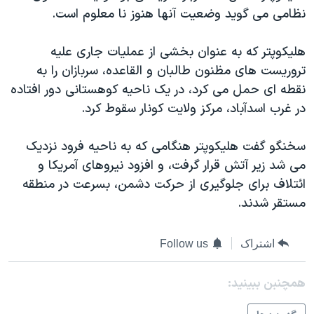
نظامی می گويد وضعيت آنها هنوز نا معلوم است.
دنبال کنید
مستندها
فرهنگ و زندگی
حقوق شهروندی
انتخابات ریاست جمهوری آمریکا ۲۰۲۴
هليکوپتر که به عنوان بخشی از عمليات جاری عليه
اقتصادی
حمله جمهوری اسلامی به اسرائیل
تروريست های مظنون طالبان و القاعده، سربازان را به
نقطه ای حمل می کرد، در يک ناحيه کوهستانی دور افتاده
رمز مهسا
علم و فناوری
زبانهای مختلف
در غرب اسدآباد، مرکز ولايت کونار سقوط کرد.
اسرائیل در جنگ
ورزش زنان در ایران
گالری عکس
اعتراضات زن، زندگی، آزادی
سخنگو گفت هليکوپتر هنگامی که به ناحيه فرود نزديک
می شد زير آتش قرار گرفت، و افزود نيروهای آمريکا و
آرشیو پخش زنده
مجموعه مستندهای دادخواهی
ائتلاف برای جلوگيری از حرکت دشمن، بسرعت در منطقه
تریبونال مردمی آبان ۹۸
مستقر شدند.
دادگاه حمید نوری
چهل سال گروگان‌گیری
اشتراک
Follow us
قانون شفافیت دارائی کادر رهبری ایران
همچنبن ببینید:
اعتراضات مردمی آبان ۹۸