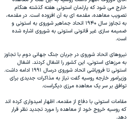
دنبال کنید
مستندها
فرهنگ و زندگی
خارج می شود که پارلمان استونی هفته گذشته هنگام
تصويب معاهده، مقدمه ای به آن افزوده است. در مقدمه،
حقوق شهروندی
انتخابات ریاست جمهوری آمریکا ۲۰۲۴
به تجاوز سال ۱۹۴۰ اتحاد جماهير شوروی به استونی و
اقتصادی
حمله جمهوری اسلامی به اسرائیل
ضميمه سازی غير قانونی استونی به شوروی اشاره شده
رمز مهسا
علم و فناوری
است.
زبانهای مختلف
اسرائیل در جنگ
ورزش زنان در ایران
نيروهای اتحاد شوروی در جريان جنگ جهانی دوم با تجاوز
گالری عکس
اعتراضات زن، زندگی، آزادی
به مرزهای استونی، اين کشور را اشغال کردند. اشغال
آرشیو پخش زنده
مجموعه مستندهای دادخواهی
استونی تا فروپاشی اتحاد شوروی درسال ۱۹۹۱ ادامه داشت.
وزيرامور خارجه روسيه گفت نياز به مذاکرات جديدی برای
تریبونال مردمی آبان ۹۸
توافق بر سر يک معاهده مرزی ديگراست.
دادگاه حمید نوری
چهل سال گروگان‌گیری
مقامات استونی با دفاع از مقدمه، اظهار اميدواری کرده اند
که روسيه خروج خود از معاهده را مورد تجديد نظر قرار
قانون شفافیت دارائی کادر رهبری ایران
دهد.
اعتراضات مردمی آبان ۹۸