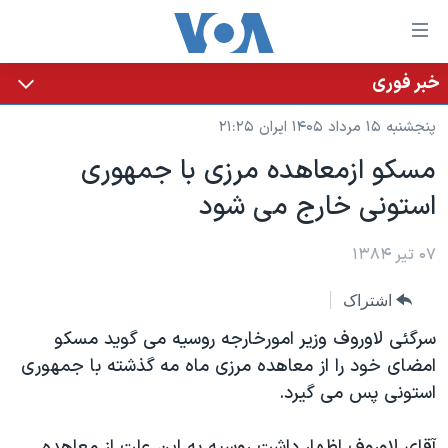
ینکهای
ابل
سترسی
خبر فوری
خانه
هش
پنجشنبه ۱۵ مرداد ۱۴۰۵ ایران ۲۱:۲۵
نسخه سبک وب‌سایت
ه
مسکو ازمعاهده مرزی با جمهوری
حتوای
موضوع ها
استونی خارج می شود
صلی
برنامه های تلویزیونی
ایران
هش
جدول برنامه ها
ه
۰۷ تیر ۱۳۸۴
آمریکا
فحه
صفحه‌های ویژه
جهان
اشتراک
صلی
فرکانس‌های صدای آمریکا
ورزشی
جام جهانی ۲۰۲۶
هش
سرگئی لاوروف وزير امورخارجه روسيه می گويد مسکو
پخش رادیویی
ه
گزیده‌ها
عملیات خشم حماسی
امضای خود را از معاهده مرزی ماه مه گذشته با جمهوری
ستجو
استونی پس می گيرد.
۲۵۰سالگی آمریکا
ویژه برنامه‌ها
یادگیری زبان انگلیسی
ویدیوها
بایگانی برنامه‌های تلویزیونی
آقای لاوروف اظهار داشت روسيه به اين علت از معاهده