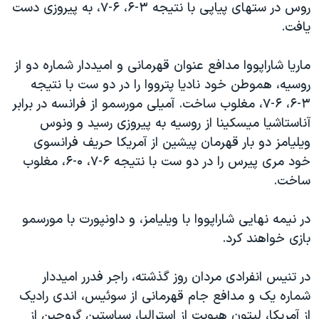
روس در ستهای پياپی با نتيجه ۳-۶، ۶-۷، به پيروزی دست
دنبال کنید
مستندها
فرهنگ و زندگی
يافت.
حقوق شهروندی
انتخابات ریاست جمهوری آمریکا ۲۰۲۴
ماريا شاراپووا مدافع عنوان قهرمانی و اميددار شماره دو از
اقتصادی
حمله جمهوری اسلامی به اسرائیل
روسيه، هموطن خود ناديا پترووا را در دو ست با نتيجه
رمز مهسا
علم و فناوری
۳-۶، ۶-۷، مغلوب ساخت. آميلی مورسمو از فرانسه در برابر
زبانهای مختلف
اسرائیل در جنگ
ورزش زنان در ایران
آناستاشيا ميسکينا از روسيه به پيروزی رسيد و ونوس
ويليامز دو بار قهرمان پيشين از آمريکا حريف فرانسوی
گالری عکس
اعتراضات زن، زندگی، آزادی
خود مری پيرس را در دو ست با نتيجه ۶-۷، ۰-۶، مغلوب
آرشیو پخش زنده
مجموعه مستندهای دادخواهی
ساخت.
تریبونال مردمی آبان ۹۸
در نيمه نهايی شاراپووا با ويليامز، و داونپورت با مورسمو
دادگاه حمید نوری
بازی خواهند کرد.
چهل سال گروگان‌گیری
قانون شفافیت دارائی کادر رهبری ایران
در تنيس انفرادی مردان روز گذشته، راجر فدرر اميددار
شماره يک و مدافع جام قهرمانی از سوئيس، اندی راديک
اعتراضات مردمی آبان ۹۸
از آمريکا، ليتون هيويت از استراليا، سباستين گروجين از