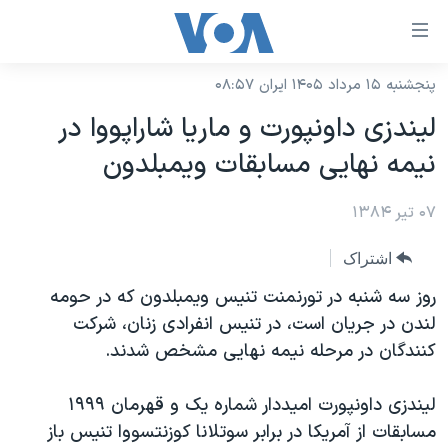
ینکهای
ابل
سترسی
پنجشنبه ۱۵ مرداد ۱۴۰۵ ایران ۰۸:۵۷
خانه
هش
ليندزی داونپورت و ماريا شاراپووا در
نسخه سبک وب‌سایت
ه
نيمه نهايی مسابقات ويمبلدون
حتوای
موضوع ها
صلی
۰۷ تیر ۱۳۸۴
برنامه های تلویزیونی
ایران
هش
جدول برنامه ها
ه
آمریکا
اشتراک
فحه
صفحه‌های ویژه
جهان
روز سه شنبه در تورنمنت تنيس ويمبلدون که در حومه
صلی
فرکانس‌های صدای آمریکا
لندن در جريان است، در تنيس انفرادی زنان، شرکت
ورزشی
جام جهانی ۲۰۲۶
هش
کنندگان در مرحله نيمه نهايی مشخص شدند.
پخش رادیویی
ه
گزیده‌ها
عملیات خشم حماسی
ستجو
۲۵۰سالگی آمریکا
ویژه برنامه‌ها
ليندزی داونپورت اميددار شماره يک و قهرمان ۱۹۹۹
یادگیری زبان انگلیسی
مسابقات از آمريکا در برابر سوتلانا کوزنتسووا تنيس باز
ویدیوها
بایگانی برنامه‌های تلویزیونی