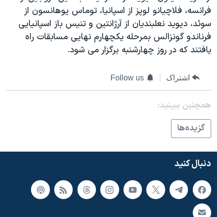
اسرائیل در جنگ
فرانسه، فلاچيانو لوپز از اسپانيا، توماس يوهانسون از
نرگس محمدی برنده جایزه نوبل صلح
سوئد، ديويد نعلبنديان از آرژانتين و تنيس باز اسپانيايی
فرناندو گونزالس بمرحله يکچهارم نهايی مسابقات راه
همایش محافظه‌کاران آمریکا «سی‌پک»
يافتند که در روز چهارشنبه برگزار می شود.
صفحه‌های ویژه
سفر پرزیدنت ترامپ به چین
اشتراک
Follow us
همچنبن ببینید:
گزيده‌ها
دنبال کنید