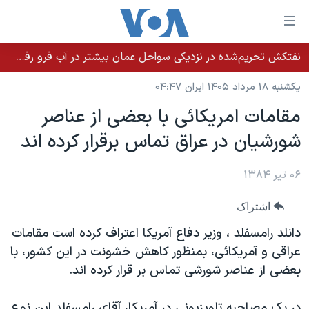
ینکهای
ابل
سترسی
نفتکش تحریم‌شده در نزدیکی سواحل عمان بیشتر در آب فرو رفت؛ نشت نفت ادامه دارد
خانه
هش
یکشنبه ۱۸ مرداد ۱۴۰۵ ایران ۰۴:۴۷
نسخه سبک وب‌سایت
ه
مقامات امريکائی با بعضی از عناصر
حتوای
موضوع ها
شورشيان در عراق تماس برقرار کرده اند
صلی
برنامه های تلویزیونی
ایران
هش
جدول برنامه ها
ه
۰۶ تیر ۱۳۸۴
آمریکا
فحه
صفحه‌های ویژه
جهان
اشتراک
صلی
فرکانس‌های صدای آمریکا
ورزشی
جام جهانی ۲۰۲۶
هش
دانلد رامسفلد ، وزير دفاع آمريکا اعتراف کرده است مقامات
پخش رادیویی
ه
گزیده‌ها
عملیات خشم حماسی
عراقی و آمريکائی، بمنظور کاهش خشونت در اين کشور، با
ستجو
بعضی از عناصر شورشی تماس بر قرار کرده اند.
۲۵۰سالگی آمریکا
ویژه برنامه‌ها
یادگیری زبان انگلیسی
ویدیوها
بایگانی برنامه‌های تلویزیونی
در يک مصاحبه تلويزيونی در آمريکا، آقای رامسفلد اين نوع