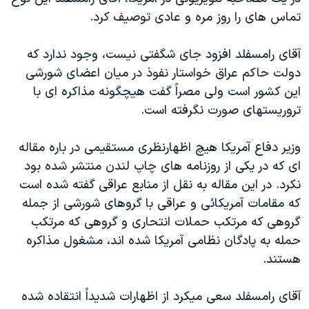
دنبال کنید
مستندها
فرهنگ و زندگی
تماس های را روز مره و عادی توصيف کرد.
حقوق شهروندی
انتخابات ریاست جمهوری آمریکا ۲۰۲۴
آقای رامسفلد افزود جای شگفتی نيست، وجود ندارد که
اقتصادی
حمله جمهوری اسلامی به اسرائیل
دولت حاکم عراق خواستار نفوذ در ميان اعضای شورشی
رمز مهسا
علم و فناوری
اين کشور است ولی مصراً گفت هيچگونه مذاکره ای با
زبانهای مختلف
تروريستهای صورت نگرفته است.
اسرائیل در جنگ
ورزش زنان در ایران
گالری عکس
اعتراضات زن، زندگی، آزادی
وزير دفاع آمريکا هيچ اظهارنظری مستقيمی در باره مقاله
آرشیو پخش زنده
مجموعه مستندهای دادخواهی
ای که در يکی از روزنامه های چاپ لندن منتشر شده بود
نکرد. در اين مقاله به نقل از منابع عراقی گفته شده است
تریبونال مردمی آبان ۹۸
که مقامات آمريکائی و عراقی با گروهای شورشی از جمله
دادگاه حمید نوری
گروهی که مرتکب حملات انتحاری و گروهی که مرتکب
چهل سال گروگان‌گیری
حمله به پادگان نظامی آمريکا شده اند، مشغول مذاکره
هستند.
قانون شفافیت دارائی کادر رهبری ایران
اعتراضات مردمی آبان ۹۸
آقای رامسفلد سعی ميکرد از اظهارات شديداً انتقاده شده