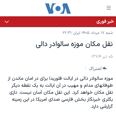
ینکهای
ابل
سترسی
خبر فوری
خانه
هش
شنبه ۱۷ مرداد ۱۴۰۵ ایران ۲۲:۳۱
نسخه سبک وب‌سایت
ه
نقل مکان موزه سالوادر دالی
حتوای
موضوع ها
صلی
برنامه های تلویزیونی
۰۵ تیر ۱۳۸۴
ایران
هش
جدول برنامه ها
ه
آمریکا
اشتراک
فحه
صفحه‌های ویژه
جهان
موزه سالوادر دالی در ايالت فلوريدا برای در امان ماندن از
صلی
فرکانس‌های صدای آمریکا
ورزشی
جام جهانی ۲۰۲۶
طوفانهای مدام و مهيب در آن ايالت به يک نقطه ديگر
هش
نقل مکان خواهد کرد. اين نقل مکان آسان نيست. نازی
پخش رادیویی
ه
گزیده‌ها
عملیات خشم حماسی
بگلری خبرنگار بخش فارسی صدای امريکا در اين زمينه
ستجو
۲۵۰سالگی آمریکا
ویژه برنامه‌ها
گزارشی دارد.
یادگیری زبان انگلیسی
ویدیوها
بایگانی برنامه‌های تلویزیونی