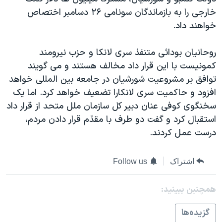
دنبال کنید
مستندها
فرهنگ و زندگی
خارجی را به بازماندگان سونامی ۲۶ دسامبر اختصاص
خواهند داد.
حقوق شهروندی
انتخابات ریاست جمهوری آمریکا ۲۰۲۴
اقتصادی
حمله جمهوری اسلامی به اسرائیل
روحانيان بودائی متنفذ سری لانکا و حزب نيرومند
رمز مهسا
علم و فناوری
کمونيست با اين قرار داد مخالف هستند و می گويند
زبانهای مختلف
توافق بر مشروعيت شورشيان در جامعه بين المللی خواهد
اسرائیل در جنگ
ورزش زنان در ایران
افزود و حاکميت سری لانکارا تضعيف خواهد کرد. اما يک
گالری عکس
اعتراضات زن، زندگی، آزادی
سخنگوی کوفی عنان دبير کل سازمان ملل متحد از قرار داد
آرشیو پخش زنده
مجموعه مستندهای دادخواهی
استقبال کرد و گفت دو طرف با مقدّم قرار دادن مردم،
درست عمل کردند.
تریبونال مردمی آبان ۹۸
دادگاه حمید نوری
اشتراک
Follow us
چهل سال گروگان‌گیری
همچنبن ببینید:
قانون شفافیت دارائی کادر رهبری ایران
اعتراضات مردمی آبان ۹۸
گزيده‌ها