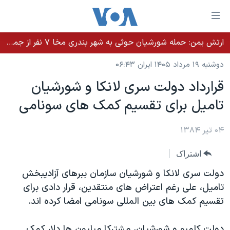
ینکهای
ابل
سترسی
ارتش یمن: حمله شورشیان حوثی به شهر بندری مخا ۷ نفر از جمله غیرنظامیان را کشت
خانه
هش
دوشنبه ۱۹ مرداد ۱۴۰۵ ایران ۰۶:۴۳
نسخه سبک وب‌سایت
ه
قرارداد دولت سری لانکا و شورشيان
حتوای
موضوع ها
تاميل برای تقسيم کمک های سونامی
صلی
برنامه های تلویزیونی
ایران
هش
جدول برنامه ها
ه
۰۴ تیر ۱۳۸۴
آمریکا
فحه
صفحه‌های ویژه
جهان
اشتراک
صلی
فرکانس‌های صدای آمریکا
ورزشی
جام جهانی ۲۰۲۶
هش
دولت سری لانکا و شورشيان سازمان ببرهای آزاديبخش
پخش رادیویی
ه
گزیده‌ها
عملیات خشم حماسی
تاميل، علی رغم اعتراض های منتقدين، قرار دادی برای
ستجو
تقسيم کمک های بين المللی سونامی امضا کرده اند.
۲۵۰سالگی آمریکا
ویژه برنامه‌ها
یادگیری زبان انگلیسی
ویدیوها
بایگانی برنامه‌های تلویزیونی
دولت کلمبو و شورشيان، مشترکا ميليون ها دلار کمک