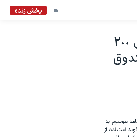
پخش زنده
موافقت سازمان ملل متحد با انتقال ٢٠٠
ندوق
امه موسوم به
يد استفاده از