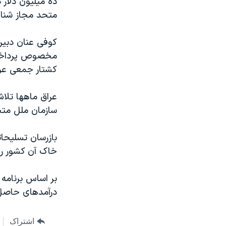
ده ميليون دلار
مستندها
فرهنگ و زندگی
متحد مجاز شنا
حقوق شهروندی
انتخابات ریاست جمهوری آمریکا ۲۰۲۴
اقتصادی
حمله جمهوری اسلامی به اسرائیل
کوفی عنان دبير
مخصوص پرداخت ح
رمز مهسا
علم و فناوری
کشتار جمعی عرا
اسرائیل در جنگ
ورزش زنان در ایران
گالری عکس
اعتراضات زن، زندگی، آزادی
عراق ماهها تلا
سازمان ملل متح
آرشیو پخش زنده
مجموعه مستندهای دادخواهی
تریبونال مردمی آبان ۹۸
بازرسان تسليحا
دادگاه حمید نوری
خاک آن کشور را 
چهل سال گروگان‌گیری
بر اساس برنامه
قانون شفافیت دارائی کادر رهبری ایران
درآمدهای حاصل 
اعتراضات مردمی آبان ۹۸
اسرائیل در جنگ
اشتراک