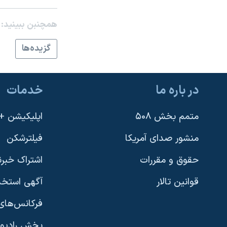
نرگس محمدی برنده جایزه نوبل صلح
همچنبن ببینید:
همایش محافظه‌کاران آمریکا «سی‌پک»
گزيده‌ها
صفحه‌های ویژه
سفر پرزیدنت ترامپ به چین
در باره ما
خدمات
متمم بخش ۵۰۸
اپلیکیشن +VOA
منشور صدای آمریکا
فیلترشکن
حقوق و مقررات
اشتراک خبرن
قوانین تالار
آگهی استخد
فرکانس‌های 
پخش رادیو