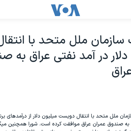
دلار در آمد نفتی عراق به ص
راق
مان ملل متحد با انتقال دويست ميليون دلار از درآمدهای برن
ا به صندوق عمران عراق موافقت کرده است. شورا همچنين ميگو