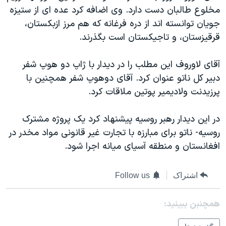
مخلوع طالبان دست دارد. وی اضافه کرد عده ای از ستيزه
دنبال کنید
مستندها
فرهنگ و زندگی
جويان توانسته اند از دره فرغانه که هم مرز ازبکستان،
حقوق شهروندی
انتخابات ریاست جمهوری آمریکا ۲۰۲۴
قرقيزستان، و تاجيکستان است بگذرند.
اقتصادی
حمله جمهوری اسلامی به اسرائیل
آقای لاوروف اين مطلب را در ديدار با ژاپ دو هوپ شفر
رمز مهسا
علم و فناوری
زبانهای مختلف
دبير کل ناتو عنوان کرد. آقای دوهوپ شفر همچنين با
اسرائیل در جنگ
ورزش زنان در ایران
پرزيدنت ولاديمير پوتين ملاقات کرد.
گالری عکس
اعتراضات زن، زندگی، آزادی
در اين ديدار رهبر روسيه پيشنهاد کرد يک پروژه مشترک
آرشیو پخش زنده
مجموعه مستندهای دادخواهی
روسيه- ناتو برای مبارزه با تجارت غير قانونی مواد مخدر در
تریبونال مردمی آبان ۹۸
افغانستان و منطقه آسيای ميانه اجرا شود.
دادگاه حمید نوری
چهل سال گروگان‌گیری
اشتراک
Follow us
قانون شفافیت دارائی کادر رهبری ایران
همچنبن ببینید:
اعتراضات مردمی آبان ۹۸