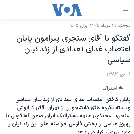
ینکهای
ابل
سترسی
دوشنبه ۱۹ مرداد ۱۴۰۵ ایران ۰۹:۲۵
خانه
هش
گفتگو با آقای سنجری پيرامون پايان
نسخه سبک وب‌سایت
ه
اعتصاب غذای تعدادی از زندانيان
حتوای
موضوع ها
سياسی
صلی
برنامه های تلویزیونی
ایران
هش
۰۱ تیر ۱۳۸۴
جدول برنامه ها
ه
آمریکا
فحه
صفحه‌های ویژه
جهان
اشتراک
صلی
فرکانس‌های صدای آمریکا
ورزشی
جام جهانی ۲۰۲۶
پايان گرفتن اعتصاب غذای تعدادی از زندانيان سياسی
هش
پخش رادیویی
وابسته بگروه های دانشجويی از تهران آقای کيانوش
ه
گزیده‌ها
عملیات خشم حماسی
سنجری سخنگوی جبهه دمکراتيک ايران ضمن گفتگويی با
ستجو
۲۵۰سالگی آمریکا
ویژه برنامه‌ها
یادگیری زبان انگلیسی
بهروز عباسی از بخش فارسی خواسته های اين زندانيان را
ویدیوها
بایگانی برنامه‌های تلویزیونی
مورد بررسی قرار می دهد.