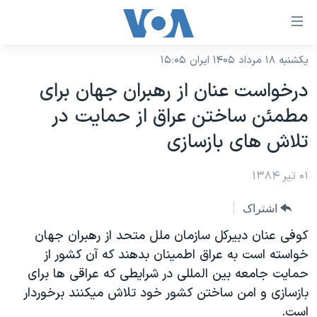
ینکهای
ابل
سترسی
یکشنبه ۱۸ مرداد ۱۴۰۵ ایران ۱۵:۰۵
خانه
هش
درخواست عنان از رهبران جهان برای
نسخه سبک وب‌سایت
ه
مطمئن ساختن عراق از حمايت در
حتوای
موضوع ها
تلاش های بازسازی
صلی
برنامه های تلویزیونی
ایران
هش
۰۱ تیر ۱۳۸۴
جدول برنامه ها
ه
آمریکا
فحه
صفحه‌های ویژه
جهان
اشتراک
صلی
فرکانس‌های صدای آمریکا
ورزشی
جام جهانی ۲۰۲۶
کوفی عنان دبيرکل سازمان ملل متحد از رهبران جهان
هش
پخش رادیویی
خواسته است به عراق اطمينان بدهند که آن کشور از
ه
گزیده‌ها
عملیات خشم حماسی
حمايت جامعه بين المللی در شرايطی که عراقی ها برای
ستجو
۲۵۰سالگی آمریکا
ویژه برنامه‌ها
یادگیری زبان انگلیسی
بازسازی و امن ساختن کشور خود تلاش ميکنند برخوردار
ویدیوها
بایگانی برنامه‌های تلویزیونی
است.