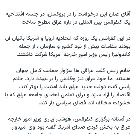
دنبال کنید
مستندها
فرهنگ و زندگی
آقای عنان اين درخواست را در بروکسل، در جلسه افتتاحيه
حقوق شهروندی
انتخابات ریاست جمهوری آمریکا ۲۰۲۴
يک کنفرانس بين المللی در باره عراق مطرح ساخت.
اقتصادی
حمله جمهوری اسلامی به اسرائیل
در اين کفرانس يک روزه که اتحاديه اروپا و آمريکا بانيان آن
رمز مهسا
علم و فناوری
زبانهای مختلف
بودند مقامات بيش از نود کشور و سازمان ، از جمله
اسرائیل در جنگ
ورزش زنان در ایران
کاندوليزا رايس وزير امور خارجه آمريکا شرکت داشتند.
گالری عکس
اعتراضات زن، زندگی، آزادی
خانم رايس گفت عراقی ها سزاوار حمايت کامل جهان
آرشیو پخش زنده
مجموعه مستندهای دادخواهی
هستند اما خود عراق نيز وظايفی را بر عهده دارد. خانم
تریبونال مردمی آبان ۹۸
رايس گفت دولت جديد عراق بايد امنيت را بهتر کند،
دادگاه حمید نوری
اقتصاد را آزاد سازد و برای تمامی اعضای جامعه عراق که با
خشونت مخالف اند فضای سياسی باز کند.
چهل سال گروگان‌گیری
قانون شفافیت دارائی کادر رهبری ایران
در آستانه برگزاری کنفرانس، هوشيار زباری وزير امور خارجه
اعتراضات مردمی آبان ۹۸
عراق به بخش کردی صدای آمريکا گفته بود وی اميدوار