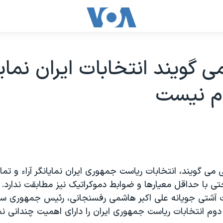
ی گويند انتخابات ايران نمايا
دم نيست
 می گويند، انتخابات رياست جمهوری ايران نمايانگر آراء و تما
ی با حداقل معيارها و ضوابط دموکراتيک نيز مطابقت ندارد. ع
ت آشتی جويانه علی اکبر هاشمی رفسنجانی، رئيس جمهوری ساب
دوم انتخابات رياست جمهوری ايران را دارای اهميت چندانی نم