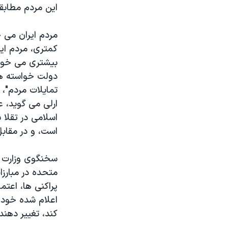
اين مردم مطابق
نرگس محمدی برنده جایزه نوبل صلح
همایش محافظه‌کاران آمریکا «سی‌پک»
مردم ايران می 
کمتری، مردم اير
صفحه‌های ویژه
بيشتری می خواه
سفر پرزیدنت ترامپ به چین
دولت خواسته های
تمايلات مردم"،
ارلی می گويد، ع
اسلامی در تقلا
است، و در مقابل
سخنگوی وزارت ا
متحده در مبارز
پراکنی ها، اعتم
اعلام شده خود ر
کند، تغيير دهند.