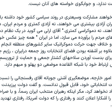
ت ندارد، و جوابگوی خواسته های آنان نيست.
خواهند مشارکت وسيعتری در روند سياسی کشور خود داشته با
ان آزادی بيشتری می خواهند، نه آزادی کمتری و مردم ايران، 
ند، نه دموکراسی کمتری." آقای ارلی می گويد در يک نظام دم
 مردم را برآورده می سازد، اما در ايران " همه چيز عکس خو
 و خلاف جهت حرکت دموکراتيک ساير کشورهای منطقه انجام 
لاوه بر آشفته بودن فضای انتخابات روز جمعه درايران ، رژيم
 برای بدست آوردن سلاحهای کشتار جمعی و حمايت از تروريسم د
 ارتباط خود با شبکه القاعده موضعی دو پهلو و مبهم دارد.
مور خارجه، موضعگيری آشتی جويانه آقای رفسنجانی را نسبت ب
ات انتخاباتی خود، قابل قبول ندانست. و گفت دولت پرزيدن
اد نخواهد کرد، مگر اينکه رهبران منتخب ايران رسماً، و با ص
ا آشکارا اعلان کنند و رفتاری را که دولت آمريکا، رفتاری تهديد