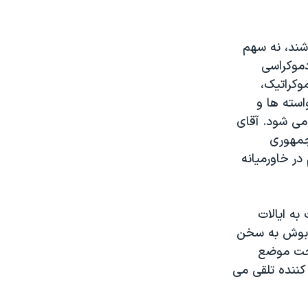
شند، نه سهم
دموکراسی
وکراتيک،
استه ها و
می شود. آقای
 جمهوری
ر خاورميانه
ه ايالات
ت بوش به سخن
راحت موضع
 کننده تلقی می