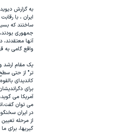
مستندها
فرهنگ و زندگی
به گزارش ديويد
حقوق شهروندی
انتخابات ریاست جمهوری آمریکا ۲۰۲۴
ايران ، با رقاب
اقتصادی
حمله جمهوری اسلامی به اسرائیل
ساختند که بسيار
جمهوری بودند، 
رمز مهسا
علم و فناوری
آنها معتقدند، د
اسرائیل در جنگ
ورزش زنان در ایران
واقع گامی به قه
گالری عکس
اعتراضات زن، زندگی، آزادی
يک مقام ارشد وز
آرشیو پخش زنده
مجموعه مستندهای دادخواهی
تر" از حتی سطح
تریبونال مردمی آبان ۹۸
کانديدای بالقو
دادگاه حمید نوری
برای دگرانديشا
آمريکا می گويد،
چهل سال گروگان‌گیری
می توان گفت،انت
قانون شفافیت دارائی کادر رهبری ایران
در ايران سخنگوی
اعتراضات مردمی آبان ۹۸
از مرحله تعيين 
گيريها، برای ما
اسرائیل در جنگ