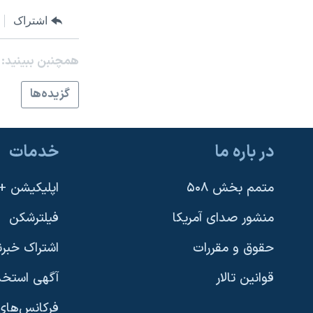
اشتراک
همچنبن ببینید:
گزيده‌ها
در باره ما
خدمات
متمم بخش ۵۰۸
اپلیکیشن +VOA
منشور صدای آمریکا
فیلترشکن
حقوق و مقررات
اشتراک خبرن
قوانین تالار
آگهی استخد
فرکانس‌های 