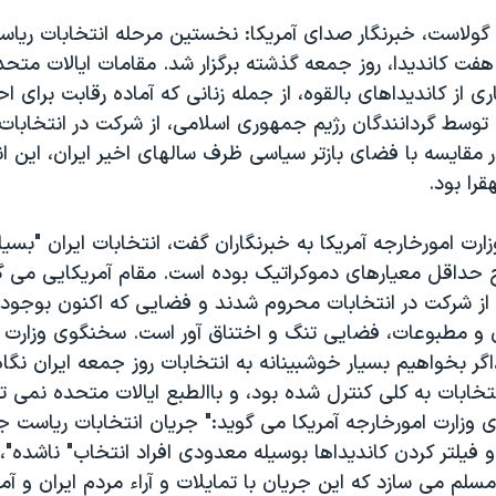
 گولاست، خبرنگار صدای آمريکا: نخستين مرحله انتخابات ري
ت هفت کانديدا، روز جمعه گذشته برگزار شد. مقامات ايالات مت
ی از کانديداهای بالقوه، از جمله زنانی که آماده رقابت برای اح
توسط گردانندگان رژيم جمهوری اسلامی، از شرکت در انتخابا
ر مقايسه با فضای بازتر سياسی ظرف سالهای اخير ايران، اين ان
قرا بود.
ارت امورخارجه آمريکا به خبرنگاران گفت، انتخابات ايران "بسيار
 حداقل معيارهای دموکراتيک بوده است. مقام آمريکايی می 
ه از شرکت در انتخابات محروم شدند و فضايی که اکنون بوجود
ن و مطبوعات، فضايی تنگ و اختناق آور است. سخنگوی وزارت ا
اگر بخواهيم بسيار خوشبينانه به انتخابات روز جمعه ايران نگا
خابات به کلی کنترل شده بود، و باالطبع ايالات متحده نمی توا
 وزارت امورخارجه آمريکا می گويد:" جريان انتخابات رياست ج
و فيلتر کردن کانديداها بوسيله معدودی افراد انتخاب" ناشده"، 
 مسلم می سازد که اين جريان با تمايلات و آراء مردم ايران و آم