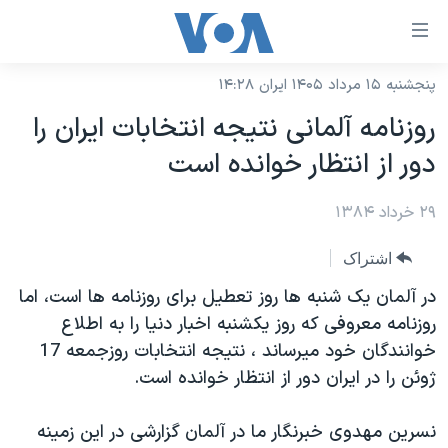
ینکهای
ابل
سترسی
پنجشنبه ۱۵ مرداد ۱۴۰۵ ایران ۱۴:۲۸
خانه
هش
روزنامه آلمانی نتيجه انتخابات ايران را
نسخه سبک وب‌سایت
ه
دور از انتظار خوانده است
حتوای
موضوع ها
صلی
۲۹ خرداد ۱۳۸۴
برنامه های تلویزیونی
ایران
هش
جدول برنامه ها
ه
آمریکا
اشتراک
فحه
صفحه‌های ویژه
جهان
در آلمان يک شنبه ها روز تعطيل برای روزنامه ها است، اما
صلی
فرکانس‌های صدای آمریکا
روزنامه معروفی که روز يکشنبه اخبار دنيا را به اطلاع
ورزشی
جام جهانی ۲۰۲۶
هش
خوانندگان خود ميرساند ، نتيجه انتخابات روزجمعه 17
پخش رادیویی
ه
گزیده‌ها
عملیات خشم حماسی
ژوئن را در ايران دور از انتظار خوانده است.
ستجو
۲۵۰سالگی آمریکا
ویژه برنامه‌ها
یادگیری زبان انگلیسی
نسرين مهدوی خبرنگار ما در آلمان گزارشی در اين زمينه
ویدیوها
بایگانی برنامه‌های تلویزیونی