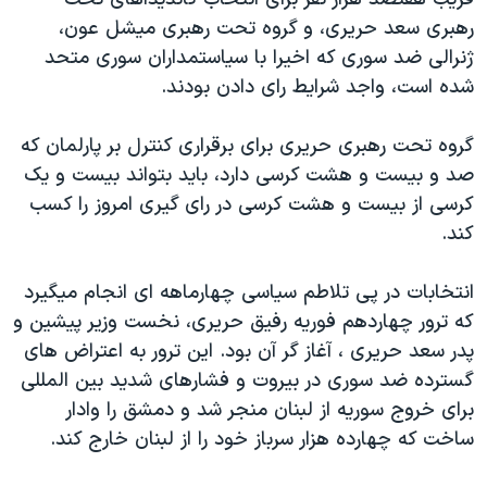
دنبال کنید
مستندها
فرهنگ و زندگی
رهبری سعد حريری، و گروه تحت رهبری ميشل عون،
ژنرالی ضد سوری که اخيرا با سياستمداران سوری متحد
حقوق شهروندی
انتخابات ریاست جمهوری آمریکا ۲۰۲۴
شده است، واجد شرايط رای دادن بودند.
اقتصادی
حمله جمهوری اسلامی به اسرائیل
رمز مهسا
علم و فناوری
گروه تحت رهبری حريری برای برقراری کنترل بر پارلمان که
زبانهای مختلف
صد و بيست و هشت کرسی دارد، بايد بتواند بيست و يک
اسرائیل در جنگ
ورزش زنان در ایران
کرسی از بيست و هشت کرسی در رای گيری امروز را کسب
گالری عکس
اعتراضات زن، زندگی، آزادی
کند.
آرشیو پخش زنده
مجموعه مستندهای دادخواهی
انتخابات در پی تلاطم سياسی چهارماهه ای انجام ميگيرد
تریبونال مردمی آبان ۹۸
که ترور چهاردهم فوريه رفيق حريری، نخست وزير پيشين و
دادگاه حمید نوری
پدر سعد حريری ، آغاز گر آن بود. اين ترور به اعتراض های
چهل سال گروگان‌گیری
گسترده ضد سوری در بيروت و فشارهای شديد بين المللی
برای خروج سوريه از لبنان منجر شد و دمشق را وادار
قانون شفافیت دارائی کادر رهبری ایران
ساخت که چهارده هزار سرباز خود را از لبنان خارج کند.
اعتراضات مردمی آبان ۹۸