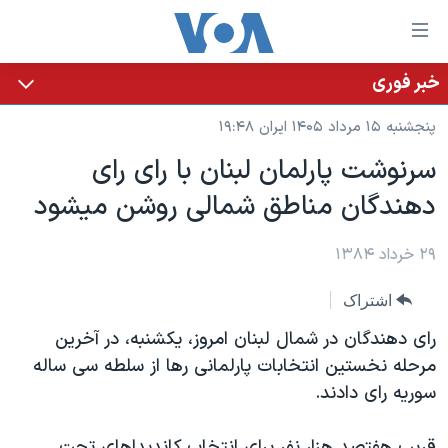
ینکهای
ابل
سترسی
خبر فوری
خانه
هش
پنجشنبه ۱۵ مرداد ۱۴۰۵ ایران ۱۹:۴۸
نسخه سبک وب‌سایت
ه
سرنوشت پارلمان لبنان با رای رای
حتوای
موضوع ها
دهندگان مناطق شمالی روشن ميشود
صلی
برنامه های تلویزیونی
ایران
هش
جدول برنامه ها
ه
۲۹ خرداد ۱۳۸۴
آمریکا
فحه
صفحه‌های ویژه
جهان
اشتراک
صلی
فرکانس‌های صدای آمریکا
ورزشی
جام جهانی ۲۰۲۶
هش
رای دهندگان در شمال لبنان امروز، يکشنبه، در آخرين
پخش رادیویی
ه
گزیده‌ها
عملیات خشم حماسی
مرحله نخستين انتخابات پارلمانی رها از سلطه سی ساله
ستجو
سوريه رای دادند.
۲۵۰سالگی آمریکا
ویژه برنامه‌ها
یادگیری زبان انگلیسی
ویدیوها
بایگانی برنامه‌های تلویزیونی
قريب هفتصد هزار نفر برای انتخاب کانديداهای تحت