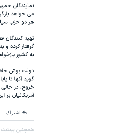
مستندها
فرهنگ و زندگی
نمايندگان جمهو
حقوق شهروندی
انتخابات ریاست جمهوری آمریکا ۲۰۲۴
هر دو حزب سياس
اقتصادی
حمله جمهوری اسلامی به اسرائیل
رمز مهسا
علم و فناوری
تهيه کنندگان قط
اسرائیل در جنگ
ورزش زنان در ایران
گرفتار کرده و به
به کشور بازخوا
گالری عکس
اعتراضات زن، زندگی، آزادی
آرشیو پخش زنده
مجموعه مستندهای دادخواهی
دولت بوش حاضر 
تریبونال مردمی آبان ۹۸
گويد آنها تا پاي
دادگاه حمید نوری
آمريکائيان بر اي
چهل سال گروگان‌گیری
قانون شفافیت دارائی کادر رهبری ایران
اشتراک
اعتراضات مردمی آبان ۹۸
همچنبن ببینید:
اسرائیل در جنگ