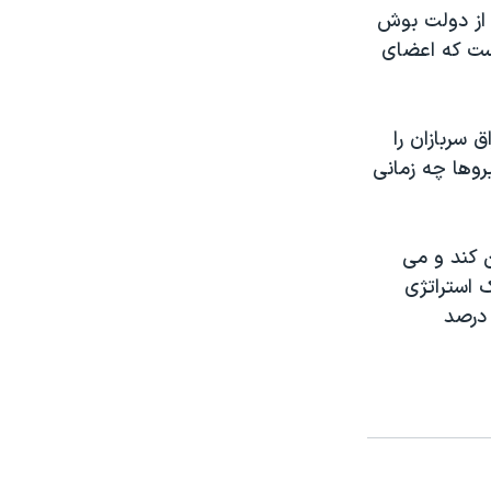
 از دولت بوش
 اين نخستين بار است که اعضای
 سربازان را
يروها چه زمانی
 کند و می
ک استراتژی
ج، در حالی عنوان می شود که يک نظر سنجی جديد حاکی است حدود ۶۰ درصد