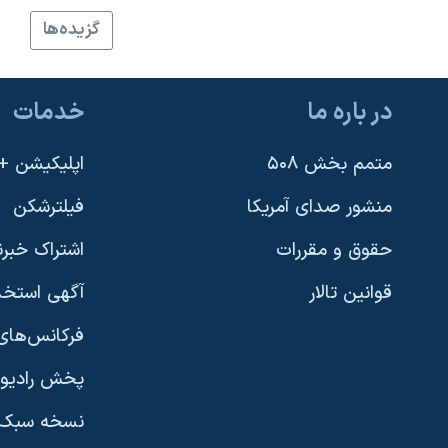
نرگس محمدی برنده جایزه نوبل صلح
گزيده‌ها
همایش محافظه‌کاران آمریکا «سی‌پک»
صفحه‌های ویژه
در باره ما
خدمات
سفر پرزیدنت ترامپ به چین
متمم بخش ۵۰۸
اپلیکیشن +VOA
منشور صدای آمریکا
فیلترشکن
حقوق و مقررات
اشتراک خبرن
قوانین تالار
آگهی استخد
فرکانس‌های 
پخش رادیو
یادگیری زبان انگلیسی
نسخه سبک 