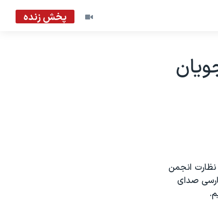
پخش زنده
ويان
 نظارت انجمن
فارسی صدای
م.