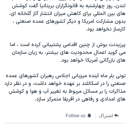
لندن، روز چهارشنبه به قانونگزاران بريتانيا گفت کوشش
دنبال کنید
مستندها
فرهنگ و زندگی
های بين المللی برای کاهش ميزان انتشار گاز گلخانه ای،
حقوق شهروندی
انتخابات ریاست جمهوری آمریکا ۲۰۲۴
بدون مشارکت آمريکا و ديگر کشورهای عمده صنعتی ،
اقتصادی
حمله جمهوری اسلامی به اسرائیل
کارساز نخواهد بود.
رمز مهسا
علم و فناوری
زبانهای مختلف
پرزيدنت بوش از چنين اقدامی پشتيبانی کرده است ، اما
اسرائیل در جنگ
ورزش زنان در ایران
می گويد اعمال محدوديت های بيشتر، به زيان سازمان
گالری عکس
اعتراضات زن، زندگی، آزادی
های بازرگانی آمريکا خواهد بود.
آرشیو پخش زنده
مجموعه مستندهای دادخواهی
تونی بلر ماه آينده ميزبانی اجلاس رهبران کشورهای عمده
تریبونال مردمی آبان ۹۸
صنعتی را در اسکاتلند بر عهده خواهد داشت، و در نظر دارد
دادگاه حمید نوری
مذاکرات را بر مسائل مربوط به تغيير آب و هوا و کوشش
های امدادی و رفاهی در آفريقا متمرکز سازد.
چهل سال گروگان‌گیری
قانون شفافیت دارائی کادر رهبری ایران
اشتراک
Follow us
اعتراضات مردمی آبان ۹۸