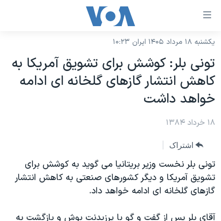
ینکهای
ابل
سترسی
یکشنبه ۱۸ مرداد ۱۴۰۵ ایران ۱۰:۲۳
خانه
هش
تونی بلر: کوشش برای تشويق آمريکا به
نسخه سبک وب‌سایت
ه
کاهش انتشار گازهای گلخانه ای ادامه
حتوای
موضوع ها
خواهد داشت
صلی
برنامه های تلویزیونی
ایران
هش
۱۸ خرداد ۱۳۸۴
جدول برنامه ها
ه
آمریکا
فحه
صفحه‌های ویژه
جهان
اشتراک
صلی
فرکانس‌های صدای آمریکا
ورزشی
جام جهانی ۲۰۲۶
تونی بلر نخست وزير بريتانيا می گويد به کوشش برای
هش
پخش رادیویی
تشويق آمريکا و ديگر کشورهای صنعتی به کاهش انتشار
ه
گزیده‌ها
عملیات خشم حماسی
گازهای گلخانه ای ادامه خواهد داد.
ستجو
۲۵۰سالگی آمریکا
ویژه برنامه‌ها
یادگیری زبان انگلیسی
ویدیوها
بایگانی برنامه‌های تلویزیونی
آقای بلر پس از گفت و گو با پرزيدنت بوش و بازگشت به