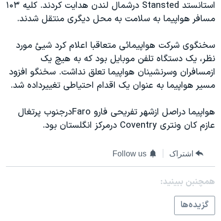
استانستد Stansted درشمال لندن هدايت کردند. کليه ۱۰۳
دنبال کنید
مستندها
فرهنگ و زندگی
مسافر هواپيما به سلامت به محل ديگری منتقل شدند.
حقوق شهروندی
انتخابات ریاست جمهوری آمریکا ۲۰۲۴
سخنگوی شرکت هواپيمائی متعاقبا اعلام کرد شيئ مورد
اقتصادی
حمله جمهوری اسلامی به اسرائیل
نظر، يک دستگاه تلفن موبايل بود که به هيچ يک
رمز مهسا
علم و فناوری
ازمسافران وسرنشينان هواپيما تعلق نداشت. سخنگو افزود
زبانهای مختلف
اسرائیل در جنگ
ورزش زنان در ایران
مسير هواپيما به عنوان يک اقدام احتياطی تغييرداده شد.
گالری عکس
اعتراضات زن، زندگی، آزادی
هواپيما دراصل ازشهر تفريحی فارو Faroدرجنوب پرتغال
آرشیو پخش زنده
مجموعه مستندهای دادخواهی
عازم کان ونتری Coventry درمرکز انگلستان بود.
تریبونال مردمی آبان ۹۸
دادگاه حمید نوری
اشتراک
Follow us
چهل سال گروگان‌گیری
همچنبن ببینید:
قانون شفافیت دارائی کادر رهبری ایران
گزيده‌ها
اعتراضات مردمی آبان ۹۸