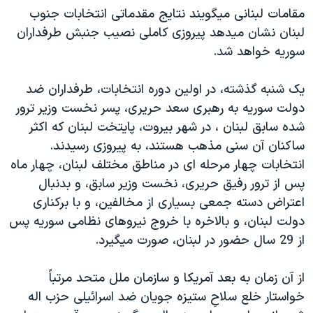
مقامات لبنانی ميگويند نتايج مقدماتی انتخابات جنوب
دنبال کنید
مستندها
فرهنگ و زندگی
لبنان نشان ميدهد پيروزی کاملی نصيب جنبش طرفداران
حقوق شهروندی
انتخابات ریاست جمهوری آمریکا ۲۰۲۴
سوريه خواهد شد.
اقتصادی
حمله جمهوری اسلامی به اسرائیل
يک شنبه گذشته، در اولين دوره انتخابات، طرفداران ضد
رمز مهسا
علم و فناوری
زبانهای مختلف
دولت سوريه به رهبری سعد حريری، پسر نخست وزير ترور
اسرائیل در جنگ
ورزش زنان در ایران
شده سابق لبنان ، در شهر بيروت، پايتخت لبنان که اکثر
گالری عکس
اعتراضات زن، زندگی، آزادی
ساکنان آن سنی مذهب هستند، به پيروزی رسيدند.
انتخابات چهار مرحله ای در مناطق مختلف لبنان، چهار ماه
آرشیو پخش زنده
مجموعه مستندهای دادخواهی
پس از ترور رفيق حريری، نخست وزير سابق، و بدنبال
تریبونال مردمی آبان ۹۸
اعتراض دسته جمعی بسياری از مخالفين، و با برکناری
دادگاه حمید نوری
دولت لبنان، و بالاخره با خروج نيروهای نظامی سوريه پس
از 29 سال حضور در لبنان، صورت ميگيرد.
چهل سال گروگان‌گیری
قانون شفافیت دارائی کادر رهبری ایران
از آن زمان به بعد آمريکا و سازمان ملل متحد مرتباً
اعتراضات مردمی آبان ۹۸
خواستار خلع سلاحِ ستيزه جويان ضد اسرائيلی حزب اله