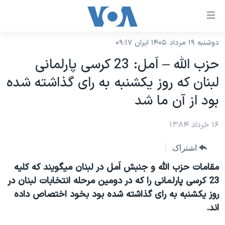
ینکهای
ابل
سترسی
دوشنبه ۱۹ مرداد ۱۴۰۵ ایران ۰۹:۱۷
خانه
هش
حزب الله – اَمل: 23 کرسی پارلمانی
نسخه سبک وب‌سایت
ه
لبنان که روز يکشنبه به رای گذاشته شده
حتوای
موضوع ها
بود از آن ما شد
صلی
برنامه های تلویزیونی
ایران
هش
۱۶ خرداد ۱۳۸۴
جدول برنامه ها
ه
آمریکا
فحه
صفحه‌های ویژه
جهان
اشتراک
صلی
فرکانس‌های صدای آمریکا
ورزشی
جام جهانی ۲۰۲۶
مقامات حزب الله و جنبش اَمل در لبنان ميگويند که کليه
هش
پخش رادیویی
23 کرسی پارلمانی را که در دومين مرحله انتخابات لبنان در
ه
گزیده‌ها
عملیات خشم حماسی
روز يکشنبه به رای گذاشته شده بود بخود اختصاص داده
ستجو
۲۵۰سالگی آمریکا
ویژه برنامه‌ها
یادگیری زبان انگلیسی
اند.
ویدیوها
بایگانی برنامه‌های تلویزیونی