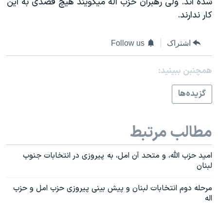
شده اند. ولی رهبران حزب اله ميگويند هيچ قصدی به اين
اسرائیل در جنگ
کار ندارند.
نرگس محمدی برنده جایزه نوبل صلح
همایش محافظه‌کاران آمریکا «سی‌پک»
اشتراک
Follow us
صفحه‌های ویژه
همچنبن ببینید:
سفر پرزیدنت ترامپ به چین
گزيده‌ها
مطالب مرتبط
اميد حزب الله، و متحد آن امل، به پيروزی در انتخابات جنوب
لبنان
مرحله دوم انتخابات لبنان و پيش بينی پيروزی حزب امل و حزب
اله