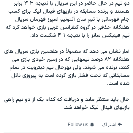
دو تيم در حال حاضر در اين سريال با نتيجه ۳-۳ برابر
دنبال کنید
مستندها
فرهنگ و زندگی
هستند و برنده مسابقه در بازيهای فينال ليگ برای کسب
حقوق شهروندی
انتخابات ریاست جمهوری آمریکا ۲۰۲۴
جام قهرمانی با تيم سان آنتونيو اسپرز قهرمان سريال
هفتگانه حذفی در گروه کنفرانس غربی بازی خواهد کرد که
اقتصادی
حمله جمهوری اسلامی به اسرائیل
تيم فينيکس سانز را با نتيجه ۱-۴ شکست داد.
رمز مهسا
علم و فناوری
زبانهای مختلف
اسرائیل در جنگ
ورزش زنان در ایران
آمار نشان می دهد که معمولأ در هفتمين بازی سريال های
هفتگانه ۸۲ درصد تيمهايی که در زمين خودی بازی می
گالری عکس
اعتراضات زن، زندگی، آزادی
کنند، برنده می شوند. ولی بهرحال تيم ديترويت در تمام
آرشیو پخش زنده
مجموعه مستندهای دادخواهی
مسابقاتی که تحت فشار بازی کرده است به پيروزی نائل
تریبونال مردمی آبان ۹۸
شده است.
دادگاه حمید نوری
حال بايد منتظر ماند و دريافت که کدام يک از دو تيم راهی
چهل سال گروگان‌گیری
بازيهای فينال ليگ خواهد شد.
قانون شفافیت دارائی کادر رهبری ایران
اعتراضات مردمی آبان ۹۸
اشتراک
Follow us