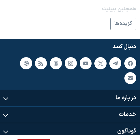
اسرائیل در جنگ
همچنبن ببینید:
نرگس محمدی برنده جایزه نوبل صلح
گزيده‌ها
همایش محافظه‌کاران آمریکا «سی‌پک»
صفحه‌های ویژه
دنبال کنید
سفر پرزیدنت ترامپ به چین
در باره ما
خدمات
گوناگون