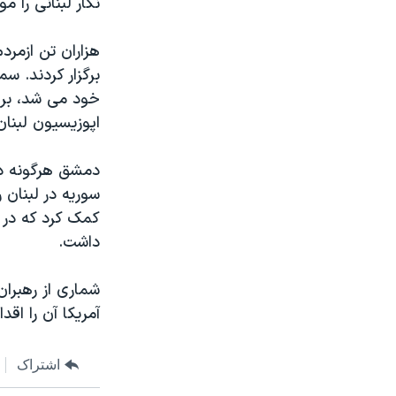
نگار لبنانی را مو
مستندها
فرهنگ و زندگی
حقوق شهروندی
انتخابات ریاست جمهوری آمریکا ۲۰۲۴
هزاران تن ازمرد
اقتصادی
حمله جمهوری اسلامی به اسرائیل
برگزار کردند. 
خود می شد، بر ا
رمز مهسا
علم و فناوری
اپوزيسيون لبنان
اسرائیل در جنگ
ورزش زنان در ایران
گالری عکس
اعتراضات زن، زندگی، آزادی
دمشق هرگونه دس
سوريه در لبنان 
آرشیو پخش زنده
مجموعه مستندهای دادخواهی
کمک کرد که در م
تریبونال مردمی آبان ۹۸
داشت.
دادگاه حمید نوری
شماری از رهبران
چهل سال گروگان‌گیری
آمريکا آن را اقد
قانون شفافیت دارائی کادر رهبری ایران
اعتراضات مردمی آبان ۹۸
اشتراک
اسرائیل در جنگ