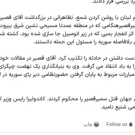
رد بررسی قرار دادند.
م لبنان با روشن کردن شمع، تظاهراتی در بزرگداشت آقای قصير 
سميرقصيرهنگامی که در منطقه عمدتا مسيحی نشين شرق بيروت 
ثر انفجار بمبی که در زير اتومبيل جا سازی شده بود، کشته شد
 بلافاصله سوريه را مسئول اين حمله دانستند.
ت داشتن در حادثه را تکذيب کرد. آقای قصير در مقالات خود 
را به باد انتقاد می گرفت. وی به بنيانگذاری يک نهضت چپگرا
بارزات مربوط به پايان گرفتن حضورنظامی دير پای سوريه در 
 جهان قتل سميرقصير را محکوم کردند. کاندوليزا رايس وزير ا
امی شنيع ناميد.
Follow us
چاپ