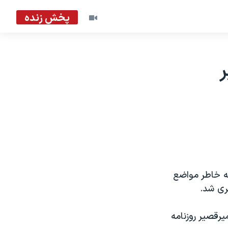
پخش زنده
ر
 به خاطر مواضع
ری شد.
يرقصير روزنامه