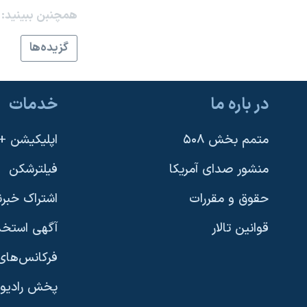
همچنبن ببینید:
نرگس محمدی برنده جایزه نوبل صلح
همایش محافظه‌کاران آمریکا «سی‌پک»
گزيده‌ها
صفحه‌های ویژه
سفر پرزیدنت ترامپ به چین
در باره ما
خدمات
متمم بخش ۵۰۸
اپلیکیشن +VOA
منشور صدای آمریکا
فیلترشکن
حقوق و مقررات
اشتراک خبرن
قوانین تالار
آگهی استخد
فرکانس‌های 
پخش رادیو