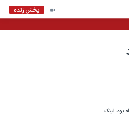
پخش زنده
 بود، اينک