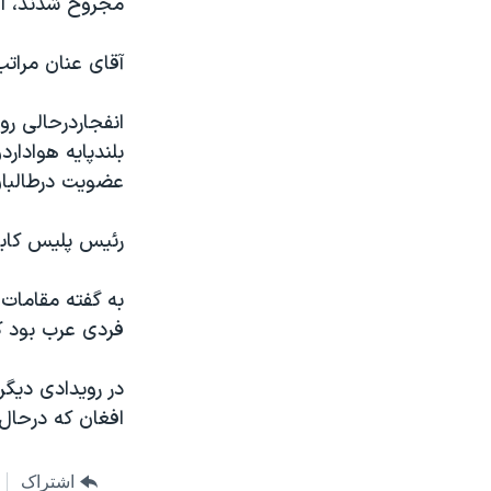
مجروح شدند، اق
مستندها
فرهنگ و زندگی
حقوق شهروندی
انتخابات ریاست جمهوری آمریکا ۲۰۲۴
آقای عنان مراتب
اقتصادی
حمله جمهوری اسلامی به اسرائیل
انفجاردرحالی رو
رمز مهسا
علم و فناوری
بلندپايه هوادا
اسرائیل در جنگ
ورزش زنان در ایران
عضويت درطالبا
گالری عکس
اعتراضات زن، زندگی، آزادی
رئيس پليس کابل
آرشیو پخش زنده
مجموعه مستندهای دادخواهی
تریبونال مردمی آبان ۹۸
به گفته مقامات
دادگاه حمید نوری
فردی عرب بود که
چهل سال گروگان‌گیری
در رويدادی ديگر
قانون شفافیت دارائی کادر رهبری ایران
افغان که درحال
اعتراضات مردمی آبان ۹۸
اسرائیل در جنگ
اشتراک