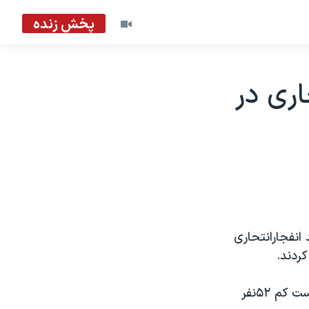
پخش زنده
اری در
انفجارانتحاری
ردند.
آقای کرزی اين حمله را که براثرآن دست کم ۲۰ نفرجان خود را ازدست دادند ودست کم ۵۲نفر