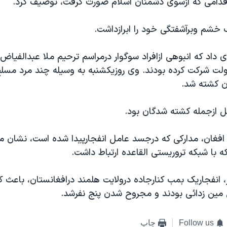
دامی که ازسوی دشمنان اسلام صورت گرفت، توصيف کرد.
 خشم وبرآشفتگی خود را ابرازداشت.
ی داد که انبوهی ازافراد سوگوار درمراسم ترحيم ملا عبدالفياض
ردولت شرکت کرده بودند. وی روزيکشنبه به وسيله چند مرد مسل
ن کشته شد.
 ازجمله کشته شدگان بود.
 افغان، مدارکی که درجسد عامل انفجارپيدا شده است، نشان 
 با شبکه تروريستی القاعده ارتباط داشت.
، انفجاريک بمب کنارجاده درولايت هلمند درافغانستان، باعث
 مين زدائی بودند و مجروح شدن پنج نفرشد.
Follow us
چاپ