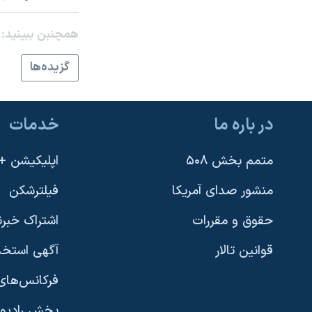
نرگس محمدی برنده جایزه نوبل صلح
همچنبن ببینید:
همایش محافظه‌کاران آمریکا «سی‌پک»
گزيده‌ها
صفحه‌های ویژه
سفر پرزیدنت ترامپ به چین
در باره ما
خدمات
متمم بخش ۵۰۸
اپلیکیشن +VOA
منشور صدای آمریکا
فیلترشکن
حقوق و مقررات
اشتراک خبرن
قوانین تالار
آگهی استخد
فرکانس‌های 
پخش رادیو