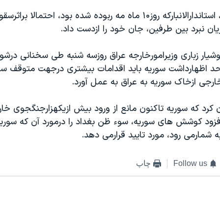
به گفته سخنگو، استاندارالانبارکه روز۱۰ ماه مه ربوده شده بود، احتم
ان نبرد بين طرفين، جان خود را ازدست داد.
يار زباری وزيرامورخارجه عراق روزسه شنبه طی سخنانی درشور
د اظهارداشت سوريه بايد اقدامات بيشتری درجهت متوقف سا
رجی ازخاک سوريه به عراق به عمل آورد.
ن کرد که سوريه تاکنون مانع از ورود بيش ازيکهزارجنگجوی خا
فزود کوشش های سوريه، سوء ظن بغداد را درمورد آن که سوريه
 شمارمی رود، مورد تاييد قرارمی دهد.
Follow us
چاپ