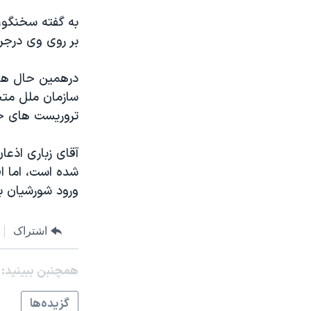
مستندها
فرهنگ و زندگی
حقوق شهروندی
انتخابات ریاست جمهوری آمریکا ۲۰۲۴
بر روی وی درجري
اقتصادی
حمله جمهوری اسلامی به اسرائیل
درهمين حال هوش
رمز مهسا
علم و فناوری
سازمان ملل متح
اسرائیل در جنگ
ورزش زنان در ایران
تروريست های خا
گالری عکس
اعتراضات زن، زندگی، آزادی
آقای زباری اذعا
آرشیو پخش زنده
مجموعه مستندهای دادخواهی
شده است، اما ا
تریبونال مردمی آبان ۹۸
ورود شورشيان به
دادگاه حمید نوری
چهل سال گروگان‌گیری
اشتراک
قانون شفافیت دارائی کادر رهبری ایران
همچنبن ببینید:
اعتراضات مردمی آبان ۹۸
گزيده‌ها
اسرائیل در جنگ