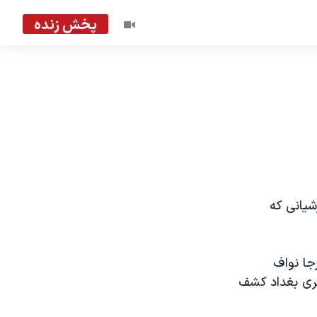
پخش زنده
شيانی که
جا نواف
ر۲۷۵ کيلومتری شمال باختری بغداد کشف