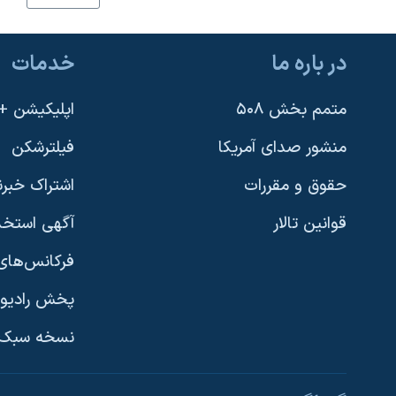
نرگس محمدی برنده جایزه نوبل صلح
همایش محافظه‌کاران آمریکا «سی‌پک»
در باره ما
خدمات
صفحه‌های ویژه
متمم بخش ۵۰۸
اپلیکیشن +VOA
سفر پرزیدنت ترامپ به چین
منشور صدای آمریکا
فیلترشکن
حقوق و مقررات
اشتراک خبرن
قوانین تالار
آگهی استخد
فرکانس‌های 
پخش رادیو
یادگیری زبان انگلیسی
نسخه سبک 
دنبال کنید