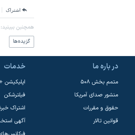
نرگس محمدی برنده جایزه نوبل صلح
اشتراک
همایش محافظه‌کاران آمریکا «سی‌پک»
همچنبن ببینید:
صفحه‌های ویژه
سفر پرزیدنت ترامپ به چین
گزيده‌ها
در باره ما
خدمات
متمم بخش ۵۰۸
اپلیکیشن +VOA
منشور صدای آمریکا
فیلترشکن
حقوق و مقررات
اشتراک خبرن
قوانین تالار
آگهی استخد
فرکانس‌های 