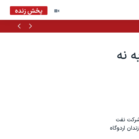
پخش زنده
قبلی
بعدی
 نه
ی Mikhail Khodorkovsky موسس شرکت نفت
ت به ۹ سال حبس دريک زندان اردوگاه