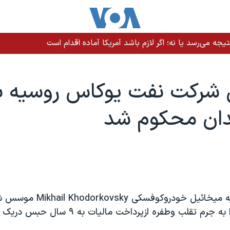
یجه می‌رسد یا نه؛ اگر لازم باشد آمریکا آماده اقدام است
رکت نفت يوکاس روسيه به
دان محکوم شد
يک دادگاه روسيه ميخائيل خودروکوفسک
يوکاس روسيه را به جرم تقلب وطفره ازپرداخت ماليا