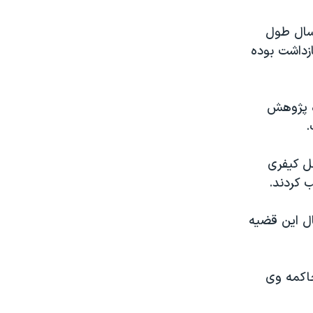
ه يک سال طول
ومدتی را که بازداشت بوده
ه پژوهش
.
مل کيفری
 کردند.
ال اين قضيه
اکمه وی