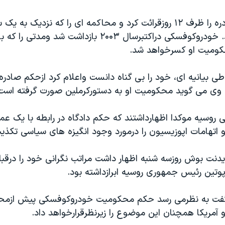
دادگاه حکم صادره را ظرف ۱۲ روزقرائت کرد و محاکمه ای را که نزديک ب
کشيد، پايان داد. خودروکوفسکی دراکتبرسال ۲۰۰۳ بازداشت شد 
کوميت او کسرخواهد شد.
 بيانيه ای، خود را بی گناه دانست واعلام کرد ازحکم صادر
وی می گويد محکوميت او به دستورکرملين صورت گرفته است
 روسيه موکدا اظهارداشتند که حکم دادگاه در رابطه با يک ع
اتهامات اپوزيسيون را درمورد وجود انگيزه های سياسی تکذيب
يدنت بوش روزسه شنبه اظهار داشت مراتب نگرانی خود را درقب
رپوتين رئيس جمهوری روسيه ابرازداشته بود.
فت به نظرمی رسد حکم محکوميت خودروکوفسکی پيش ازمح
آمريکا همچنان اين موضوع را زيرنظرقرارخواهد داد.