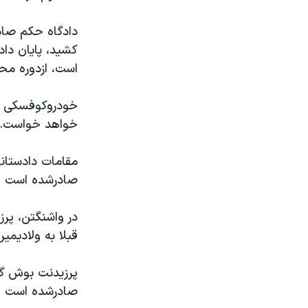
مستندها
فرهنگ و زندگی
حقوق شهروندی
انتخابات ریاست جمهوری آمریکا ۲۰۲۴
اقتصادی
حمله جمهوری اسلامی به اسرائیل
است، ازدوره مح
رمز مهسا
علم و فناوری
اسرائیل در جنگ
ورزش زنان در ایران
خودروکوفسکی طی
خواهد خواست. 
گالری عکس
اعتراضات زن، زندگی، آزادی
آرشیو پخش زنده
مجموعه مستندهای دادخواهی
مقامات دادستانی
تریبونال مردمی آبان ۹۸
صادرشده است و 
دادگاه حمید نوری
در واشنگتن، پرز
چهل سال گروگان‌گیری
قبلا به ولاديمي
قانون شفافیت دارائی کادر رهبری ایران
پرزيدنت بوش گ
اعتراضات مردمی آبان ۹۸
صادرشده است و 
اسرائیل در جنگ