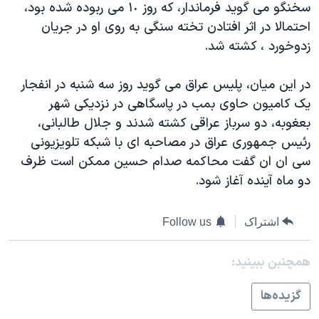
سخنگو می گويد فرماندار، که روز ١٠ می ربوده شده بود،
دنبال کنید
مستندها
فرهنگ و زندگی
احتمالا در اثر افتادن تخته سنگی به روی او در جريان
حقوق شهروندی
انتخابات ریاست جمهوری آمریکا ۲۰۲۴
زدوخورد ، کشته شد.
اقتصادی
حمله جمهوری اسلامی به اسرائیل
در اين ميان، پليس عراق می گويد روز سه شنبه در انفجار
رمز مهسا
علم و فناوری
يک کاميون حاوی بمب در پاسگاهی در نزديکی شهر
زبانهای مختلف
اسرائیل در جنگ
ورزش زنان در ایران
بعغوبه، دو سرباز عراقی کشته شدند و جلال طالبانی،
رئيس جمهوری عراق در مصاحبه ای با شبکه تلويزيونی
گالری عکس
اعتراضات زن، زندگی، آزادی
سی ان ان گفت محاکمه صدام حسين ممکن است ظرف
آرشیو پخش زنده
مجموعه مستندهای دادخواهی
دو ماه آينده آغاز شود.
تریبونال مردمی آبان ۹۸
دادگاه حمید نوری
اشتراک
Follow us
چهل سال گروگان‌گیری
همچنبن ببینید:
قانون شفافیت دارائی کادر رهبری ایران
گزيده‌ها
اعتراضات مردمی آبان ۹۸