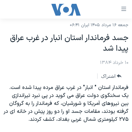
ینکهای
ابل
سترسی
جمعه ۱۶ مرداد ۱۴۰۵ ایران ۰۶:۴۱
خانه
هش
جسد فرماندار استان انبار در غرب عراق
نسخه سبک وب‌سایت
ه
پيدا شد
حتوای
موضوع ها
صلی
۱۰ خرداد ۱۳۸۴
برنامه های تلویزیونی
ایران
هش
جدول برنامه ها
ه
آمریکا
اشتراک
فحه
صفحه‌های ویژه
جهان
فرماندار استان " انبار" در غرب عراق مرده پيدا شده است.
صلی
فرکانس‌های صدای آمریکا
يک سخنگوی دولت عراق می گويد در پی نبرد تيراندازی
ورزشی
جام جهانی ۲۰۲۶
هش
بين نيروهای آمريکا و شورشيان، که فرماندار را به گروگان
پخش رادیویی
ه
گزیده‌ها
عملیات خشم حماسی
گرفته بودند، مقامات جسد او را دو روز پيَش در خانه ای در
ستجو
۲۵۰سالگی آمریکا
ویژه برنامه‌ها
٢٧۵ کيلومتری شمال غربی بغداد، کشف کردند.
یادگیری زبان انگلیسی
ویدیوها
بایگانی برنامه‌های تلویزیونی