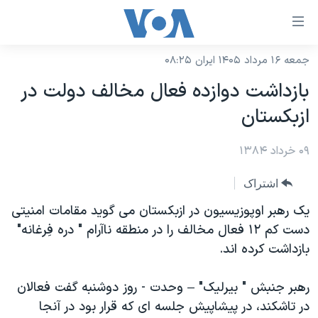
ینکهای
ابل
سترسی
جمعه ۱۶ مرداد ۱۴۰۵ ایران ۰۸:۲۵
خانه
هش
بازداشت دوازده فعال مخالف دولت در
نسخه سبک وب‌سایت
ه
ازبکستان
حتوای
موضوع ها
صلی
۰۹ خرداد ۱۳۸۴
برنامه های تلویزیونی
ایران
هش
جدول برنامه ها
ه
آمریکا
اشتراک
فحه
صفحه‌های ویژه
جهان
يک رهبر اوپوزيسيون در ازبکستان می گويد مقامات امنيتی
صلی
فرکانس‌های صدای آمریکا
دست کم ۱۲ فعال مخالف را در منطقه ناآرام " دره فِرغانه"
ورزشی
جام جهانی ۲۰۲۶
هش
بازداشت کرده اند.
پخش رادیویی
ه
گزیده‌ها
عملیات خشم حماسی
ستجو
۲۵۰سالگی آمریکا
ویژه برنامه‌ها
رهبر جنبش " بيرليک" – وحدت - روز دوشنبه گفت فعالان
یادگیری زبان انگلیسی
در تاشکند، در پيشاپيش جلسه ای که قرار بود در آنجا
ویدیوها
بایگانی برنامه‌های تلویزیونی