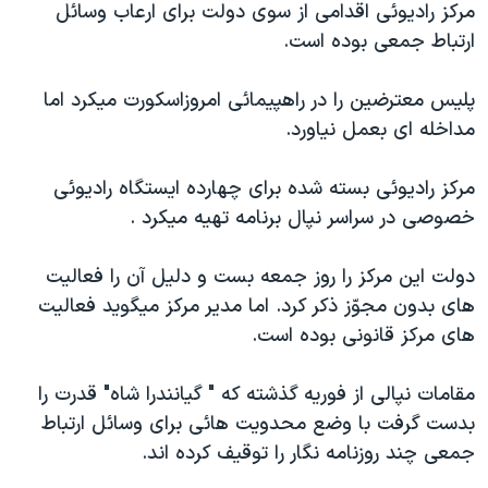
مرکز راديوئی اقدامی از سوی دولت برای ارعاب وسائل
دنبال کنید
مستندها
فرهنگ و زندگی
ارتباط جمعی بوده است.
حقوق شهروندی
انتخابات ریاست جمهوری آمریکا ۲۰۲۴
پليس معترضين را در راهپيمائی امروزاسکورت ميکرد اما
اقتصادی
حمله جمهوری اسلامی به اسرائیل
مداخله ای بعمل نياورد.
رمز مهسا
علم و فناوری
زبانهای مختلف
اسرائیل در جنگ
ورزش زنان در ایران
مرکز راديوئی بسته شده برای چهارده ايستگاه راديوئی
خصوصی در سراسر نپال برنامه تهيه ميکرد .
گالری عکس
اعتراضات زن، زندگی، آزادی
آرشیو پخش زنده
مجموعه مستندهای دادخواهی
دولت اين مرکز را روز جمعه بست و دليل آن را فعاليت
تریبونال مردمی آبان ۹۸
های بدون مجوّز ذکر کرد. اما مدير مرکز ميگويد فعاليت
های مرکز قانونی بوده است.
دادگاه حمید نوری
چهل سال گروگان‌گیری
مقامات نپالی از فوريه گذشته که " گيانندرا شاه" قدرت را
قانون شفافیت دارائی کادر رهبری ایران
بدست گرفت با وضع محدويت هائی برای وسائل ارتباط
جمعی چند روزنامه نگار را توقيف کرده اند.
اعتراضات مردمی آبان ۹۸