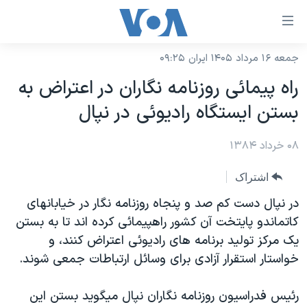
ینکهای
ابل
سترسی
جمعه ۱۶ مرداد ۱۴۰۵ ایران ۰۹:۲۵
خانه
هش
راه پيمائی روزنامه نگاران در اعتراض به
نسخه سبک وب‌سایت
ه
بستن ايستگاه راديوئی در نپال
حتوای
موضوع ها
صلی
۰۸ خرداد ۱۳۸۴
برنامه های تلویزیونی
ایران
هش
جدول برنامه ها
ه
آمریکا
اشتراک
فحه
صفحه‌های ویژه
جهان
در نپال دست کم صد و پنجاه روزنامه نگار در خيابانهای
صلی
فرکانس‌های صدای آمریکا
کاتماندو پايتخت آن کشور راهپيمائی کرده اند تا به بستن
ورزشی
جام جهانی ۲۰۲۶
هش
يک مرکز توليد برنامه های راديوئی اعتراض کنند، و
پخش رادیویی
ه
گزیده‌ها
عملیات خشم حماسی
خواستار استقرار آزادی برای وسائل ارتباطات جمعی شوند.
ستجو
۲۵۰سالگی آمریکا
ویژه برنامه‌ها
یادگیری زبان انگلیسی
رئيس فدراسيون روزنامه نگاران نپال ميگويد بستن اين
ویدیوها
بایگانی برنامه‌های تلویزیونی