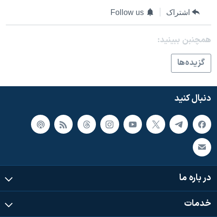
اسرائیل در جنگ
اشتراک
Follow us
نرگس محمدی برنده جایزه نوبل صلح
همایش محافظه‌کاران آمریکا «سی‌پک»
همچنبن ببینید:
صفحه‌های ویژه
گزيده‌ها
سفر پرزیدنت ترامپ به چین
دنبال کنید
در باره ما
خدمات