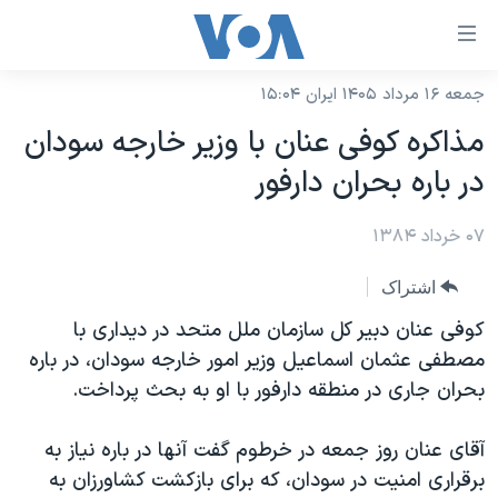
ینکهای
ابل
سترسی
جمعه ۱۶ مرداد ۱۴۰۵ ایران ۱۵:۰۴
خانه
هش
مذاکره کوفی عنان با وزير خارجه سودان
نسخه سبک وب‌سایت
ه
در باره بحران دارفور
حتوای
موضوع ها
صلی
۰۷ خرداد ۱۳۸۴
برنامه های تلویزیونی
ایران
هش
جدول برنامه ها
ه
آمریکا
اشتراک
فحه
صفحه‌های ویژه
جهان
کوفی عنان دبير کل سازمان ملل متحد در ديداری با
صلی
فرکانس‌های صدای آمریکا
مصطفی عثمان اسماعيل وزير امور خارجه سودان، در باره
ورزشی
جام جهانی ۲۰۲۶
هش
بحران جاری در منطقه دارفور با او به بحث پرداخت.
پخش رادیویی
ه
گزیده‌ها
عملیات خشم حماسی
ستجو
۲۵۰سالگی آمریکا
ویژه برنامه‌ها
آقای عنان روز جمعه در خرطوم گفت آنها در باره نياز به
یادگیری زبان انگلیسی
برقراری امنيت در سودان، که برای بازکشت کشاورزان به
ویدیوها
بایگانی برنامه‌های تلویزیونی