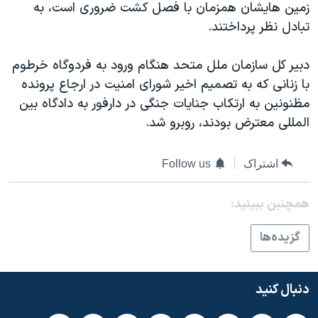
زمين هايشان همزمان با فصل کشت ضروری است، به
دنبال کنید
مستندها
فرهنگ و زندگی
تبادل نظر پرداختند.
حقوق شهروندی
انتخابات ریاست جمهوری آمریکا ۲۰۲۴
دبير کل سازمان ملل متحد هنگام ورود به فردوگاه خرطوم
اقتصادی
حمله جمهوری اسلامی به اسرائیل
با زنانی که به تصميم اخير شورای امنيت در ارجاع پرونده
رمز مهسا
علم و فناوری
مظنونين به ارتکاب جنايات جنگی در دارفور به دادگاه بين
زبانهای مختلف
اسرائیل در جنگ
ورزش زنان در ایران
المللی معترض بودند، روبرو شد.
گالری عکس
اعتراضات زن، زندگی، آزادی
اشتراک
Follow us
آرشیو پخش زنده
مجموعه مستندهای دادخواهی
تریبونال مردمی آبان ۹۸
همچنبن ببینید:
دادگاه حمید نوری
گزيده‌ها
چهل سال گروگان‌گیری
قانون شفافیت دارائی کادر رهبری ایران
دنبال کنید
اعتراضات مردمی آبان ۹۸