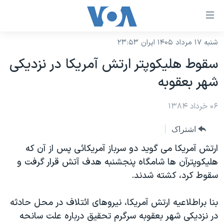
ینکهای
ابل
سترسی
شنبه ۱۷ مرداد ۱۴۰۵ ایران ۲۳:۵۳
خانه
هش
سقوط هليکوپتر ارتش آمريکا در نزديکی
نسخه سبک وب‌سایت
ه
شهر بعقوبه
حتوای
موضوع ها
صلی
۰۶ خرداد ۱۳۸۴
برنامه های تلویزیونی
ایران
هش
جدول برنامه ها
ه
آمریکا
اشتراک
فحه
صفحه‌های ویژه
جهان
ارتش آمريکا می گويد دو سرباز آمريکائی پس از آن که
صلی
فرکانس‌های صدای آمریکا
هليکوپترآن ها شامگاه پنجشنبه هدف آتش قرار گرفت و
ورزشی
جام جهانی ۲۰۲۶
هش
سقوط کرد، کشته شدند.
پخش رادیویی
ه
گزیده‌ها
عملیات خشم حماسی
ستجو
۲۵۰سالگی آمریکا
ویژه برنامه‌ها
بنا براطلاعيه ارتش آمريکا، نيروهای ائتلاف در محل حادثه
یادگیری زبان انگلیسی
در نزديکی شهر بعقوبه سرگرم تحقيق درباره علت سانحه
ویدیوها
بایگانی برنامه‌های تلویزیونی