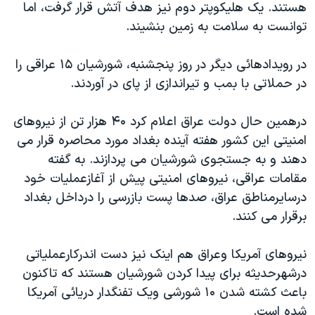
هستند. يک هليکوپتر دوم نيز هدف آتش قرار گرفت، اما
دنبال کنید
مستندها
فرهنگ و زندگی
توانست به سلامت به زمين بنشيند.
حقوق شهروندی
انتخابات ریاست جمهوری آمریکا ۲۰۲۴
در رويدادهائی ديگر در روز پنجشنبه، شورشيان ۱۵ عراقی را
اقتصادی
حمله جمهوری اسلامی به اسرائیل
در حملاتی با بمب و تيراندازی از پای در آوردند.
رمز مهسا
علم و فناوری
زبانهای مختلف
اسرائیل در جنگ
ورزش زنان در ایران
درهمين حال دولت عراق اعلام کرد ۴۰ هزار تن از نيروهای
امنيتی اين کشور هفته آينده بغداد مورد محاصره قرار می
گالری عکس
اعتراضات زن، زندگی، آزادی
دهند و به جستجوی شورشيان می پردازند. به گفته
آرشیو پخش زنده
مجموعه مستندهای دادخواهی
مقامات عراقی، نيروهای امنيتی پيش از آغازعمليات خود
تریبونال مردمی آبان ۹۸
درسايرمناطق عراق، صدها پست بازرسی را درداخل بغداد
برقرار می کنند.
دادگاه حمید نوری
چهل سال گروگان‌گیری
نيروهای آمريکا وعراق هم اينک نيز دست اندرکارعملياتی
قانون شفافیت دارائی کادر رهبری ایران
درشهرحديثه برای پيدا کردن شورشيان هستند که تاکنون
باعث کشته شدن ۱۰ شورشی ويک تفنگدار دريائی آمريکا
اعتراضات مردمی آبان ۹۸
شده است.