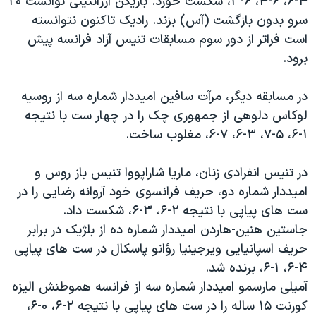
۴-۶، ۶-۴، ۶-۳، شکست خورد. بازيکن آرژانتينی توانست ۲۰
دنبال کنید
مستندها
فرهنگ و زندگی
سرو بدون بازگشت (آس) بزند. راديک تاکنون نتوانسته
است فراتر از دور سوم مسابقات تنيس آزاد فرانسه پيش
حقوق شهروندی
انتخابات ریاست جمهوری آمریکا ۲۰۲۴
برود.
اقتصادی
حمله جمهوری اسلامی به اسرائیل
رمز مهسا
علم و فناوری
در مسابقه ديگر، مرآت سافين اميددار شماره سه از روسيه
زبانهای مختلف
لوکاس دلوهی از جمهوری چک را در چهار ست با نتيجه
اسرائیل در جنگ
ورزش زنان در ایران
۱-۶، ۵-۷، ۳-۶، ۷-۶، مغلوب ساخت.
گالری عکس
اعتراضات زن، زندگی، آزادی
آرشیو پخش زنده
مجموعه مستندهای دادخواهی
در تنيس انفرادی زنان، ماريا شاراپووا تنيس باز روس و
اميددار شماره دو، حريف فرانسوی خود آروانه رضايی را در
تریبونال مردمی آبان ۹۸
ست های پياپی با نتيجه ۲-۶، ۳-۶، شکست داد.
دادگاه حمید نوری
جاستين هنين-هاردن اميددار شماره ده از بلژيک در برابر
چهل سال گروگان‌گیری
حريف اسپانيايی ويرجينيا رؤانو پاسکال در ست های پياپی
۴-۶، ۱-۶، برنده شد.
قانون شفافیت دارائی کادر رهبری ایران
آميلی مارسمو اميددار شماره سه از فرانسه هموطنش اليزه
اعتراضات مردمی آبان ۹۸
کورنت ۱۵ ساله را در ست های پياپی با نتيجه ۲-۶، ۰-۶،