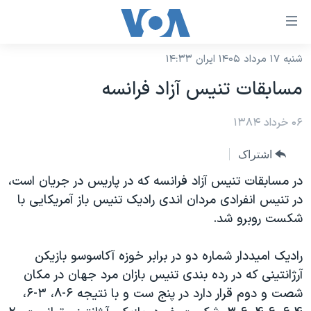
ینکهای
ابل
سترسی
شنبه ۱۷ مرداد ۱۴۰۵ ایران ۱۴:۳۳
خانه
هش
مسابقات تنيس آزاد فرانسه
نسخه سبک وب‌سایت
ه
حتوای
۰۶ خرداد ۱۳۸۴
موضوع ها
صلی
برنامه های تلویزیونی
ایران
اشتراک
هش
جدول برنامه ها
ه
آمریکا
در مسابقات تنيس آزاد فرانسه که در پاريس در جريان است،
فحه
صفحه‌های ویژه
در تنيس انفرادی مردان اندی راديک تنيس باز آمريکايی با
جهان
صلی
شکست روبرو شد.
فرکانس‌های صدای آمریکا
ورزشی
جام جهانی ۲۰۲۶
هش
پخش رادیویی
ه
گزیده‌ها
عملیات خشم حماسی
راديک اميددار شماره دو در برابر خوزه آکاسوسو بازيکن
ستجو
آرژانتينی که در رده بندی تنيس بازان مرد جهان در مکان
۲۵۰سالگی آمریکا
ویژه برنامه‌ها
یادگیری زبان انگلیسی
شصت و دوم قرار دارد در پنج ست و با نتيجه ۶-۸، ۳-۶،
ویدیوها
بایگانی برنامه‌های تلویزیونی