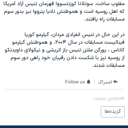
اسرائیل در جنگ
مفلوب ساخت. سوتلانا کوزنتسووا قهرمان تنيس آزاد آمريکا
که اهل روسيه است و هموطنش ناديا پترووا نيز بدور سوم
نرگس محمدی برنده جایزه نوبل صلح
مسابقات راه يافتند.
همایش محافظه‌کاران آمریکا «سی‌پک»
صفحه‌های ویژه
در اين حال در تنيس انفرادی مردان، گيلرمو کوريا
فيناليست مسابقات در سال ۲۰۰۴، و هموطنش گيلرمو
سفر پرزیدنت ترامپ به چین
کاناس ، يورگن ملتزر تنيس باز اتريشی و نيکولای داويدنکو
از روسيه نيز با شکست دادن رقيبان خود راهی دور سوم
مسابقات شدند.
اشتراک
Follow us
همچنبن ببینید:
گزيده‌ها