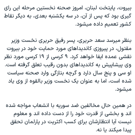
دنبال کنید
مستندها
فرهنگ و زندگی
بيروت، پايتخت لبنان، امروز صحنه نخستين مرحله اين رای
گيری بود که پس از آن، در سه يکشنبه بعدی، به ديگر نقاط
حقوق شهروندی
انتخابات ریاست جمهوری آمریکا ۲۰۲۴
کشور تعميم داده ميشود.
اقتصادی
حمله جمهوری اسلامی به اسرائیل
رمز مهسا
علم و فناوری
بنظر ميرسد سعد حريری، پسر رفيق حريری نخست وزير
زبانهای مختلف
مقتول، در پيروزی کانديداهای مورد حمايت خود در بيروت
اسرائیل در جنگ
ورزش زنان در ایران
نقشی عمده ايفا خواهد کرد. ۹ کرسی از ۱۹ کرسی مورد نظر
گالری عکس
اعتراضات زن، زندگی، آزادی
وی پيشاپيش به کانديداهای بدون رقيب تعلق گرفته است.
آرشیو پخش زنده
مجموعه مستندهای دادخواهی
او سی و پنج سال دارد و گرچه بتازگی وارد صحنه سياست
شده است، اما به عنوان يک نخست وزير بالقوه از وی ياد
تریبونال مردمی آبان ۹۸
ميشود.
دادگاه حمید نوری
چهل سال گروگان‌گیری
در همين حال مخالفين ضد سوريه با انشعاب مواجه شده
اند و بخشی از قدرت خود را از دست داده اند و معلوم
قانون شفافیت دارائی کادر رهبری ایران
نيست آيا انتظارشان برای کسب اکثريت در پارلمان تحقق
اعتراضات مردمی آبان ۹۸
پيدا ميکند يا نه.