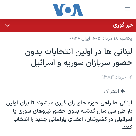
ینکهای
ابل
سترسی
خبر فوری
خانه
هش
یکشنبه ۱۸ مرداد ۱۴۰۵ ایران ۰۶:۲۶
نسخه سبک وب‌سایت
ه
لبنانی ها در اولين انتخابات بدون
حتوای
موضوع ها
حضور سربازان سوريه و اسرائيل
صلی
برنامه های تلویزیونی
ایران
هش
جدول برنامه ها
ه
۰۶ خرداد ۱۳۸۴
آمریکا
فحه
صفحه‌های ویژه
جهان
اشتراک
صلی
فرکانس‌های صدای آمریکا
ورزشی
جام جهانی ۲۰۲۶
هش
لبنانی ها راهی حوزه های رای گيری ميشوند تا برای اولين
پخش رادیویی
ه
گزیده‌ها
عملیات خشم حماسی
بار طی سی سال گذشته بدون حضور نيروهای سوری يا
ستجو
اسرائيلی در کشورشان، اعضای پارلمانی جديد را انتخاب
۲۵۰سالگی آمریکا
ویژه برنامه‌ها
یادگیری زبان انگلیسی
کنند.
ویدیوها
بایگانی برنامه‌های تلویزیونی