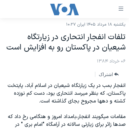
ینکهای
ابل
سترسی
یکشنبه ۱۸ مرداد ۱۴۰۵ ایران ۱۰:۲۷
خانه
هش
تلفات انفجار انتحاری در زيارتگاه
نسخه سبک وب‌سایت
ه
شيعيان در پاکستان رو به افزايش است
حتوای
موضوع ها
صلی
۰۶ خرداد ۱۳۸۴
برنامه های تلویزیونی
ایران
هش
جدول برنامه ها
ه
آمریکا
اشتراک
فحه
صفحه‌های ویژه
جهان
انفجار بمب در يک زيارتگاه شيعيان در اسلام آباد، پايتخت
صلی
فرکانس‌های صدای آمریکا
پاکستان، که بنظر ميرسد انتحاری بود، دست کم نوزده
ورزشی
جام جهانی ۲۰۲۶
هش
کشته و دهها مجروح بجای گذاشته است.
پخش رادیویی
ه
گزیده‌ها
عملیات خشم حماسی
ستجو
۲۵۰سالگی آمریکا
ویژه برنامه‌ها
مقامات ميگويند انفجار،بامداد امروز و هنگامی رخ داد که
یادگیری زبان انگلیسی
صدها زائر برای زيارتی سالانه در آرامگاه "امام بری " در
ویدیوها
بایگانی برنامه‌های تلویزیونی