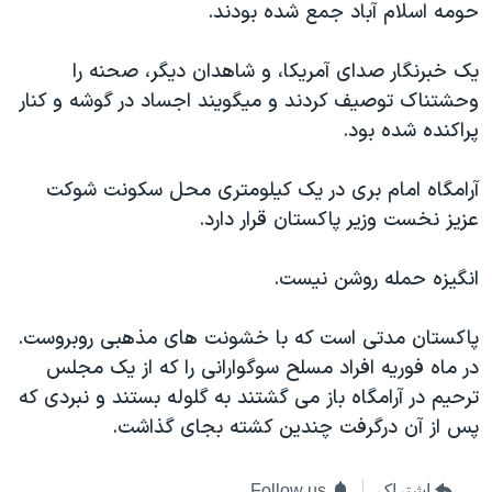
حومه اسلام آباد جمع شده بودند.
دنبال کنید
مستندها
فرهنگ و زندگی
حقوق شهروندی
انتخابات ریاست جمهوری آمریکا ۲۰۲۴
يک خبرنگار صدای آمريکا، و شاهدان ديگر، صحنه را
وحشتناک توصيف کردند و ميگويند اجساد در گوشه و کنار
اقتصادی
حمله جمهوری اسلامی به اسرائیل
پراکنده شده بود.
رمز مهسا
علم و فناوری
زبانهای مختلف
اسرائیل در جنگ
ورزش زنان در ایران
آرامگاه امام بری در يک کيلومتری محل سکونت شوکت
عزيز نخست وزير پاکستان قرار دارد.
گالری عکس
اعتراضات زن، زندگی، آزادی
آرشیو پخش زنده
مجموعه مستندهای دادخواهی
انگيزه حمله روشن نيست.
تریبونال مردمی آبان ۹۸
پاکستان مدتی است که با خشونت های مذهبی روبروست.
دادگاه حمید نوری
در ماه فوريه افراد مسلح سوگوارانی را که از يک مجلس
چهل سال گروگان‌گیری
ترحيم در آرامگاه باز می گشتند به گلوله بستند و نبردی که
قانون شفافیت دارائی کادر رهبری ایران
پس از آن درگرفت چندين کشته بجای گذاشت.
اعتراضات مردمی آبان ۹۸
اشتراک
Follow us