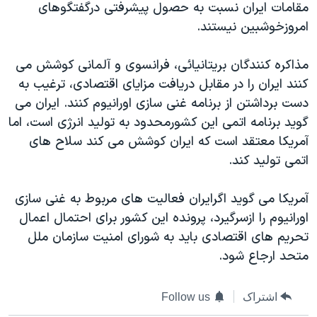
مقامات ايران نسبت به حصول پيشرفتی درگفتگوهای
دنبال کنید
مستندها
فرهنگ و زندگی
امروزخوشبين نيستند.
حقوق شهروندی
انتخابات ریاست جمهوری آمریکا ۲۰۲۴
مذاکره کنندگان بريتانيائی، فرانسوی و آلمانی کوشش می
اقتصادی
حمله جمهوری اسلامی به اسرائیل
کنند ايران را در مقابل دريافت مزايای اقتصادی، ترغيب به
رمز مهسا
علم و فناوری
دست برداشتن از برنامه غنی سازی اورانيوم کنند. ايران می
زبانهای مختلف
اسرائیل در جنگ
ورزش زنان در ایران
گويد برنامه اتمی اين کشورمحدود به توليد انرژی است، اما
آمريکا معتقد است که ايران کوشش می کند سلاح های
گالری عکس
اعتراضات زن، زندگی، آزادی
اتمی توليد کند.
آرشیو پخش زنده
مجموعه مستندهای دادخواهی
تریبونال مردمی آبان ۹۸
آمريکا می گويد اگرايران فعاليت های مربوط به غنی سازی
اورانيوم را ازسرگيرد، پرونده اين کشور برای احتمال اعمال
دادگاه حمید نوری
تحريم های اقتصادی بايد به شورای امنيت سازمان ملل
چهل سال گروگان‌گیری
متحد ارجاع شود.
قانون شفافیت دارائی کادر رهبری ایران
اعتراضات مردمی آبان ۹۸
اشتراک
Follow us