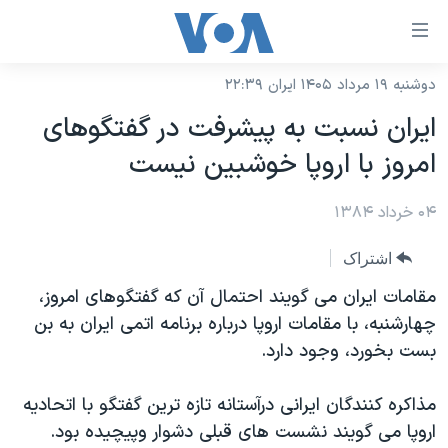
ینکهای
ابل
سترسی
دوشنبه ۱۹ مرداد ۱۴۰۵ ایران ۲۲:۳۹
خانه
هش
ايران نسبت به پيشرفت در گفتگوهای
نسخه سبک وب‌سایت
ه
امروز با اروپا خوشبين نيست
حتوای
موضوع ها
صلی
۰۴ خرداد ۱۳۸۴
برنامه های تلویزیونی
ایران
هش
جدول برنامه ها
ه
آمریکا
اشتراک
فحه
صفحه‌های ویژه
جهان
مقامات ايران می گويند احتمال آن که گفتگوهای امروز،
صلی
فرکانس‌های صدای آمریکا
چهارشنبه، با مقامات اروپا درباره برنامه اتمی ايران به بن
ورزشی
جام جهانی ۲۰۲۶
هش
بست بخورد، وجود دارد.
پخش رادیویی
ه
گزیده‌ها
عملیات خشم حماسی
ستجو
۲۵۰سالگی آمریکا
ویژه برنامه‌ها
مذاکره کنندگان ايرانی درآستانه تازه ترين گفتگو با اتحاديه
یادگیری زبان انگلیسی
اروپا می گويند نشست های قبلی دشوار وپيچيده بود.
ویدیوها
بایگانی برنامه‌های تلویزیونی