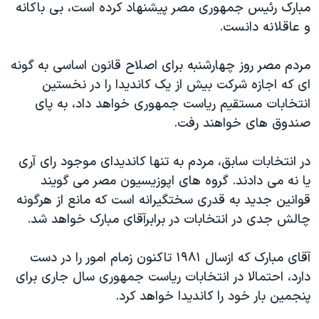
مبارک رئيس جمهوری مصر پيشنهاد کرده است، بی باکانه
دنبال کنید
مستندها
فرهنگ و زندگی
و عاقلانه دانست.
حقوق شهروندی
انتخابات ریاست جمهوری آمریکا ۲۰۲۴
مردم مصر روز چهارشنبه برای اصلاح قانون اساسی به گونه
اقتصادی
حمله جمهوری اسلامی به اسرائیل
ای که اجازه شرکت بيش از يک کانديدا را در نخستين
رمز مهسا
علم و فناوری
انتخابات مستقيم رياست جمهوری خواهد داد، به پای
زبانهای مختلف
اسرائیل در جنگ
ورزش زنان در ایران
صندوق های خواهند رفت.
گالری عکس
اعتراضات زن، زندگی، آزادی
در انتخابات سابق، مردم به تنها کانديدای موجود رای آری
آرشیو پخش زنده
مجموعه مستندهای دادخواهی
يا نه می دادند. گروه های اپوزيسيون مصر می گويند
تریبونال مردمی آبان ۹۸
قوانين جديد به قدری سختگيرانه است که مانع از هرگونه
چالش جدی در انتخابات در برابرآقای مبارک خواهد شد.
دادگاه حمید نوری
چهل سال گروگان‌گیری
آقای مبارک که ازسال ۱۹۸۱ تاکنون زمام امور را در دست
قانون شفافیت دارائی کادر رهبری ایران
دارد، احتمالا در انتخابات رياست جمهوری سال جاری برای
پنجمين بار خود را کانديدا خواهد کرد.
اعتراضات مردمی آبان ۹۸