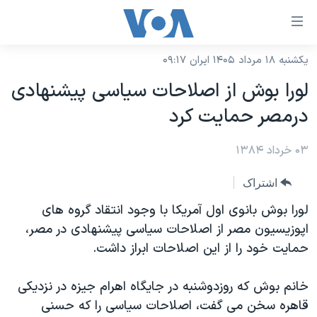
ینکهای
ابل
سترسی
یکشنبه ۱۸ مرداد ۱۴۰۵ ایران ۰۹:۱۷
خانه
هش
لورا بوش از اصلاحات سياسی پيشنهادی
نسخه سبک وب‌سایت
ه
درمصر حمايت کرد
حتوای
موضوع ها
صلی
۰۳ خرداد ۱۳۸۴
برنامه های تلویزیونی
ایران
هش
جدول برنامه ها
ه
آمریکا
اشتراک
فحه
صفحه‌های ویژه
جهان
لورا بوش بانوی اول آمريکا با وجود انتقاد گروه های
صلی
فرکانس‌های صدای آمریکا
اپوزيسيون مصر از اصلاحات سياسی پيشنهادی در مصر،
ورزشی
جام جهانی ۲۰۲۶
هش
حمايت خود را از اين اصلاحات ابراز داشت.
پخش رادیویی
ه
گزیده‌ها
عملیات خشم حماسی
ستجو
۲۵۰سالگی آمریکا
ویژه برنامه‌ها
خانم بوش که روزدوشنبه در جايگاه اهرام جيزه در نزديکی
یادگیری زبان انگلیسی
قاهره سخن می گفت، اصلاحات سياسی را که حسنی
ویدیوها
بایگانی برنامه‌های تلویزیونی