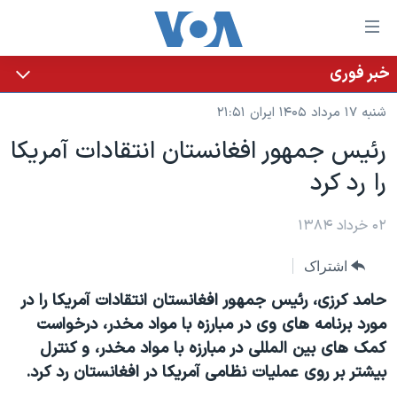
ینکهای
ابل
سترسی
خبر فوری
خانه
هش
شنبه ۱۷ مرداد ۱۴۰۵ ایران ۲۱:۵۱
نسخه سبک وب‌سایت
ه
رئيس جمهور افغانستان انتقادات آمريکا
حتوای
موضوع ها
را رد کرد
صلی
برنامه های تلویزیونی
ایران
هش
جدول برنامه ها
ه
۰۲ خرداد ۱۳۸۴
آمریکا
فحه
صفحه‌های ویژه
جهان
اشتراک
صلی
فرکانس‌های صدای آمریکا
ورزشی
جام جهانی ۲۰۲۶
هش
حامد کرزی، رئيس جمهور افغانستان انتقادات آمريکا را در
پخش رادیویی
ه
گزیده‌ها
عملیات خشم حماسی
مورد برنامه های وی در مبارزه با مواد مخدر، درخواست
ستجو
کمک های بين المللی در مبارزه با مواد مخدر، و کنترل
۲۵۰سالگی آمریکا
ویژه برنامه‌ها
یادگیری زبان انگلیسی
بيشتر بر روی عمليات نظامی آمريکا در افغانستان رد کرد.
ویدیوها
بایگانی برنامه‌های تلویزیونی