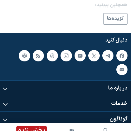
اسرائیل در جنگ
همچنبن ببینید:
نرگس محمدی برنده جایزه نوبل صلح
گزيده‌ها
همایش محافظه‌کاران آمریکا «سی‌پک»
صفحه‌های ویژه
دنبال کنید
سفر پرزیدنت ترامپ به چین
در باره ما
خدمات
گوناگون
پخش زنده