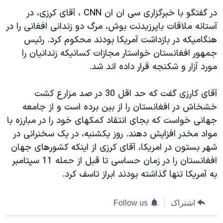
دنبال کنید
مستندها
فرهنگ و زندگی
در گفتگو با خبرگزاری سی ان ان CNN ، آقای کرزی، در
آستانه ملاقات باپرزيدنت بوش، مرگ دو زندانی افغانی را در
حقوق شهروندی
انتخابات ریاست جمهوری آمریکا ۲۰۲۴
هنگاميکه در بازداشت آمريکا بودند محکوم کرد. رئيس
اقتصادی
حمله جمهوری اسلامی به اسرائیل
جمهور افغانستان خواستار مجازات کسانيکه زندانيان را
رمز مهسا
علم و فناوری
مورد آزار و شکنجه قرار داده اند شد.
زبانهای مختلف
اسرائیل در جنگ
ورزش زنان در ایران
آقای کارزی گفت که حد اقل 30 در صد مزارع کشت
گالری عکس
اعتراضات زن، زندگی، آزادی
خشخاش در افغانستان را از بين برده است و از جامعه
آرشیو پخش زنده
مجموعه مستندهای دادخواهی
جهانی خواست که بجای انتقاد کمکهای خود را در مبارزه با
مواد مخدر افزايش دهند. روز يکشنبه، در يک سخنرانی در
تریبونال مردمی آبان ۹۸
شهر بستون در امريکا، آقای کرزی از اينکه کشورهای جهان
دادگاه حمید نوری
افغانستان را در زمان حساسی تا قبل از حمله 11 سپتامبر
چهل سال گروگان‌گیری
به آمريکا تنها گذاشته بودند ابراز تاسف کرد.
قانون شفافیت دارائی کادر رهبری ایران
اشتراک
Follow us
اعتراضات مردمی آبان ۹۸