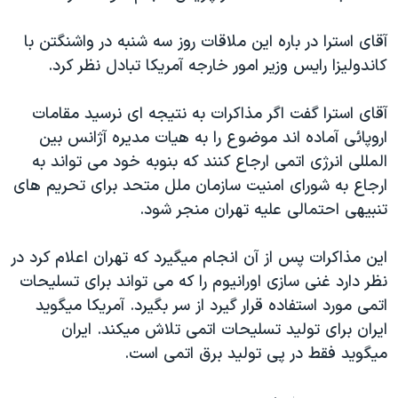
دنبال کنید
مستندها
فرهنگ و زندگی
آقای استرا در باره اين ملاقات روز سه شنبه در واشنگتن با
حقوق شهروندی
انتخابات ریاست جمهوری آمریکا ۲۰۲۴
کاندوليزا رايس وزير امور خارجه آمريکا تبادل نظر کرد.
اقتصادی
حمله جمهوری اسلامی به اسرائیل
آقای استرا گفت اگر مذاکرات به نتيجه ای نرسيد مقامات
رمز مهسا
علم و فناوری
زبانهای مختلف
اروپائی آماده اند موضوع را به هيات مديره آژانس بين
اسرائیل در جنگ
ورزش زنان در ایران
المللی انرژی اتمی ارجاع کنند که بنوبه خود می تواند به
گالری عکس
اعتراضات زن، زندگی، آزادی
ارجاع به شورای امنيت سازمان ملل متحد برای تحريم های
تنبيهی احتمالی عليه تهران منجر شود.
آرشیو پخش زنده
مجموعه مستندهای دادخواهی
تریبونال مردمی آبان ۹۸
اين مذاکرات پس از آن انجام ميگيرد که تهران اعلام کرد در
دادگاه حمید نوری
نظر دارد غنی سازی اورانيوم را که می تواند برای تسليحات
اتمی مورد استفاده قرار گيرد از سر بگيرد. آمريکا ميگويد
چهل سال گروگان‌گیری
ايران برای توليد تسليحات اتمی تلاش ميکند. ايران
قانون شفافیت دارائی کادر رهبری ایران
ميگويد فقط در پی توليد برق اتمی است.
اعتراضات مردمی آبان ۹۸