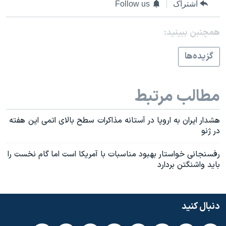
اسرائیل در جنگ
اشتراک
Follow us
نرگس محمدی برنده جایزه نوبل صلح
همچنبن ببینید:
همایش محافظه‌کاران آمریکا «سی‌پک»
گزيده‌ها
صفحه‌های ویژه
سفر پرزیدنت ترامپ به چین
مطالب مرتبط
هشدار ايران به اروپا در آستانه مذاکرات سطح بالای اتمی اين هفته
در ژنو
رفسنجانی خواستار بهبود مناسبات با آمريکا است اما گام نخست را
بايد واشنگتن بردارد
دنبال کنید