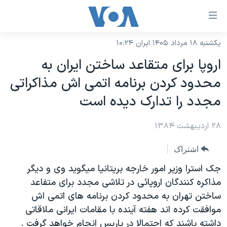
ینکهای
ابل
سترسی
یکشنبه ۱۸ مرداد ۱۴۰۵ ایران ۱۰:۲۴
خانه
هش
اروپا برای متقاعد ساختن ايران به
نسخه سبک وب‌سایت
ه
محدود کردن برنامه اتمی اش مذاکراتی
حتوای
موضوع ها
مجدد را تدارک ديده است
صلی
برنامه های تلویزیونی
ایران
هش
۲۸ اردیبهشت ۱۳۸۴
جدول برنامه ها
ه
آمریکا
فحه
صفحه‌های ویژه
جهان
اشتراک
صلی
فرکانس‌های صدای آمریکا
ورزشی
جام جهانی ۲۰۲۶
جک استرا وزير امور خارجه بريتانيا ميگويد وی و ديگر
هش
پخش رادیویی
مذاکره کنندگان اروپائی در تلاشی مجدد برای متفاعد
ه
گزیده‌ها
عملیات خشم حماسی
ساختن تهران به محدود کردن برنامه های اتمی اش
ستجو
۲۵۰سالگی آمریکا
ویژه برنامه‌ها
یادگیری زبان انگلیسی
موافقت کرده اند هفته آينده با مقامات ايرانی ملاقاتی
ویدیوها
بایگانی برنامه‌های تلویزیونی
داشته باشند که احتمالا در پاريس انجام خواهد گرفت .