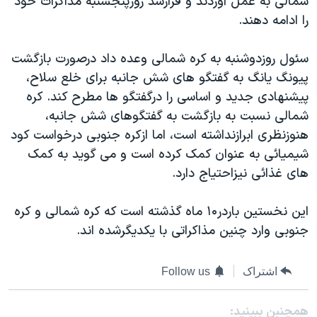
شمالی به عمل آوردند و قرارشد روزپنجشنبه مذاکرات خود
دنبال کنید
مستندها
فرهنگ و زندگی
را ادامه دهند.
حقوق شهروندی
انتخابات ریاست جمهوری آمریکا ۲۰۲۴
سئول روزدوشنبه به کره شمالی وعده داد درصورت بازگشت
اقتصادی
حمله جمهوری اسلامی به اسرائیل
پيونگ يانگ به گفتگو های شش جانبه برای خلع سلاح،
رمز مهسا
علم و فناوری
پيشنهادی جديد و اساسی را درگفتگو ها مطرح کند. کره
زبانهای مختلف
شمالی نسبت به بازگشت به گفتگوهای شش جانبه،
اسرائیل در جنگ
ورزش زنان در ایران
هنوزنظری ابرازنداشته است، اما ازکره جنوبی درخواست کود
گالری عکس
اعتراضات زن، زندگی، آزادی
شيميائی به عنوان کمک کرده است و می گويد به کمک
آرشیو پخش زنده
مجموعه مستندهای دادخواهی
های غذائی نيزاحتياج دارد.
تریبونال مردمی آبان ۹۸
اين نخستين باردر۱۰ ماه گذشته است که کره شمالی و کره
دادگاه حمید نوری
جنوبی وارد چنين مذاکراتی با يکديگرشده اند.
چهل سال گروگان‌گیری
قانون شفافیت دارائی کادر رهبری ایران
اشتراک
Follow us
اعتراضات مردمی آبان ۹۸
همچنبن ببینید: