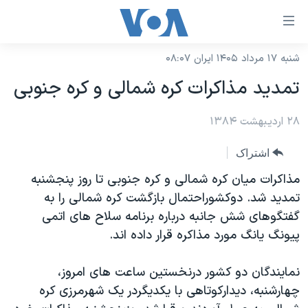
ینکهای
ابل
سترسی
شنبه ۱۷ مرداد ۱۴۰۵ ایران ۰۸:۰۷
خانه
هش
تمديد مذاکرات کره شمالی و کره جنوبی
نسخه سبک وب‌سایت
ه
حتوای
۲۸ اردیبهشت ۱۳۸۴
موضوع ها
صلی
برنامه های تلویزیونی
ایران
اشتراک
هش
جدول برنامه ها
ه
آمریکا
مذاکرات ميان کره شمالی و کره جنوبی تا روز پنجشنبه
فحه
صفحه‌های ویژه
تمديد شد. دوکشوراحتمال بازگشت کره شمالی را به
جهان
صلی
گفتگوهای شش جانبه درباره برنامه سلاح های اتمی
فرکانس‌های صدای آمریکا
ورزشی
جام جهانی ۲۰۲۶
هش
پيونگ يانگ مورد مذاکره قرار داده اند.
پخش رادیویی
ه
گزیده‌ها
عملیات خشم حماسی
ستجو
نمايندگان دو کشور درنخستين ساعت های امروز،
۲۵۰سالگی آمریکا
ویژه برنامه‌ها
یادگیری زبان انگلیسی
چهارشنبه، ديدارکوتاهی با يکديگردر يک شهرمرزی کره
ویدیوها
بایگانی برنامه‌های تلویزیونی